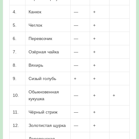
4.
Канюк
—
+
5.
Чеглок
—
+
6.
Перевозчик
—
+
7.
Озёрная чайка
—
+
8.
Вяхирь
—
+
9.
Сизый голубь
+
+
Обыкновенная
10.
—
+
+
кукушка
11.
Чёрный стриж
—
+
12.
Золотистая щурка
—
+
Деревенская