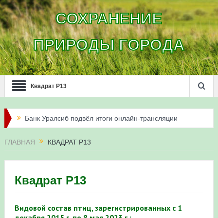
СОХРАНЕНИЕ
ПРИРОДЫ ГОРОДА
Квадрат Р13
Банк Уралсиб подвёл итоги онлайн-трансляции
жизни сапсанов в Уфе в 2026 году
ГЛАВНАЯ
КВАДРАТ Р13
Итоги акции «Соловьиные вечера-2026» в
Республике Башкортостан
Квадрат Р13
Три птенца сапсанов Уралсиба получили имена и
Видовой состав птиц, зарегистрированных с 1
кольца
декабря 2015 г. по 8 мая 2023 г.: