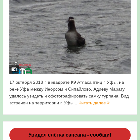
Итоги акции «Весенняя перекличка-2026» в
Республике Башкортостан
«Весенняя перекличка-2026» — 21-31 мая 2026
Мероприятие для ребят из дневного лагеря центра
олимпиадного движения «Аврора»
Фотофиксация и осмотр птенцов сапсанов на крыше
Уралсиба в Уфе в 2026 г.
17 октября 2018 г. в квадрате К9 Атласа птиц г. Уфы, на
реке Уфа между Инорсом и Сипайлово, Адиеву Марату
Участие башкирских орнитологов и бердвотчеров в
удалось увидеть и сфотографировать самку турпана. Вид
проекте «Развитие программы мониторинга
встречен на территории г. Уфы...
Читать далее
численности птиц в европейской части России»
«Весенняя перекличка-2026» — 11-20 мая 2026
Увидел слётка сапсана - сообщи!
Мониторинг орнитофауны на постоянных маршрутах