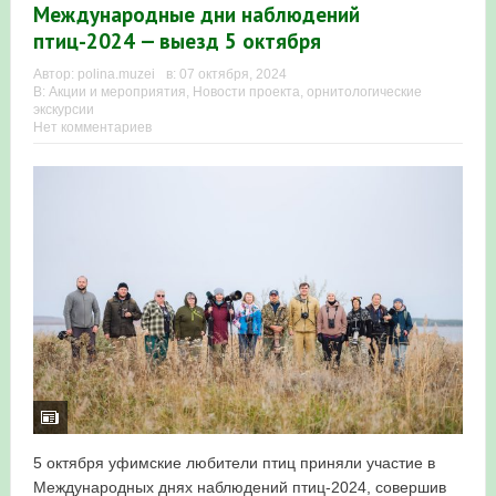
Международные дни наблюдений
в Республике Башкортостан в 2026 году
птиц-2024 — выезд 5 октября
Автор:
polina.muzei
в:
07 октября, 2024
В:
Акции и мероприятия
,
Новости проекта
,
орнитологические
экскурсии
Нет комментариев
5 октября уфимские любители птиц приняли участие в
Международных днях наблюдений птиц-2024, совершив