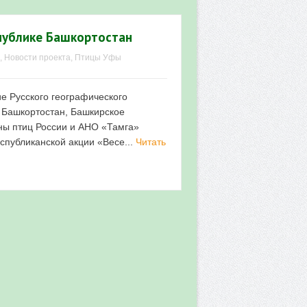
спублике Башкортостан
,
Новости проекта
,
Птицы Уфы
е Русского географического
 Башкортостан, Башкирское
ны птиц России и АНО «Тамга»
спубликанской акции «Весе...
Читать