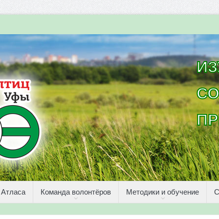
ИЗ
СО
ПР
 Атласа
Команда волонтёров
Методики и обучение
С