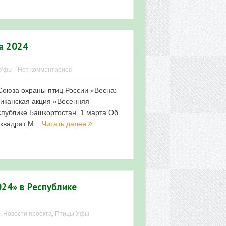
а 2024
 Уфы
Нет комментариев
Союза охраны птиц России «Весна:
ликанская акция «Весенняя
спублике Башкортостан. 1 марта Об.
 квадрат М...
Читать далее
024» в Республике
,
Новости проекта
,
Птицы Уфы