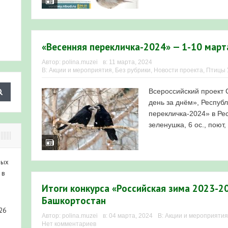
«Весенняя перекличка-2024» — 1-10 март
Автор:
polina.muzei
в:
11 марта, 2024
В:
Акции и мероприятия
,
Без рубрики
,
Новости проекта
,
Птицы
Всероссийский проект 
день за днём», Респуб
перекличка-2024» в Ре
зеленушка, 6 ос., поют,
ных
 в
Итоги конкурса «Российская зима 2023-2
Башкортостан
26
Автор:
polina.muzei
в:
04 марта, 2024
В:
Акции и мероприятия
Нет комментариев