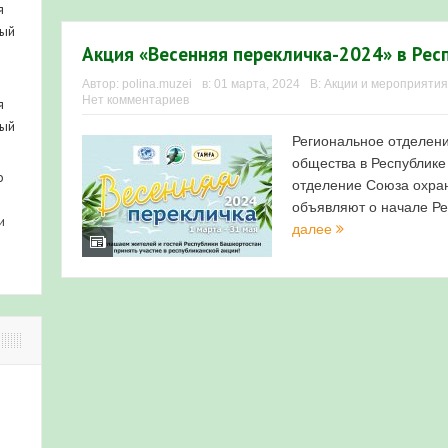
я
ный
Акция «Весенняя перекличка-2024» в Ре
Автор:
polina.muzei
в:
01 марта, 2024
В:
Акции и мероприятия
Нет комментариев
я
ный
Региональное отделени
общества в Республике
о
отделение Союза охра
объявляют о начале Ре
и
далее