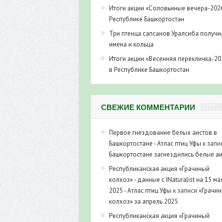
Итоги акции «Соловьиные вечера-202
Республике Башкортостан
Три птенца сапсанов Уралсиба получи
имена и кольца
Итоги акции «Весенняя перекличка-20
в Республике Башкортостан
СВЕЖИЕ КОММЕНТАРИИ
Первое гнездование белых аистов в
Башкортостане - Атлас птиц Уфы
к запи
Башкортостане загнездились белые а
Республиканская акция «Грачиный
колхоз» - данные с INaturalist на 15 ма
2025 - Атлас птиц Уфы
к записи
«Грачи
колхоз» за апрель 2025
Республиканская акция «Грачиный