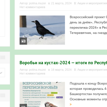
Автор:
polina.muzei
в:
21 марта, 2024
В:
Акции и мероприятия
Нет комментариев
Всероссийский проект 
день за днём», Респуб
перекличка-2024» в Ре
Тетеревятник, на гнезде
Воробьи на кустах-2024 — итоги по Респ
Автор:
polina.muzei
в:
16 марта, 2024
В:
Акции и мероприятия
Нет комментариев
Подошла к концу Всеро
которая проводилась 4-
Башкортостан получилс
Основные моменты отр