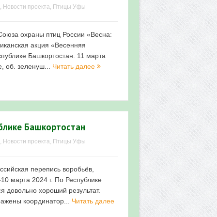
,
Новости проекта
,
Птицы Уфы
Союза охраны птиц России «Весна:
ликанская акция «Весенняя
спублике Башкортостан. 11 марта
, об. зеленуш...
Читать далее
ублике Башкортостан
,
Новости проекта
,
Птицы Уфы
ссийская перепись воробьёв,
10 марта 2024 г. По Республике
я довольно хороший результат.
ажены координатор...
Читать далее