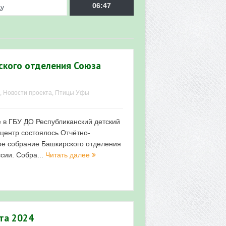
ду
06:47
ского отделения Союза
,
Новости проекта
,
Птицы Уфы
врора»
фе в ГБУ ДО Республиканский детский
 центр состоялось Отчётно-
мы мониторинга
ое собрание Башкирского отделения
сии. Собра...
Читать далее
 в 2026 году
та 2024