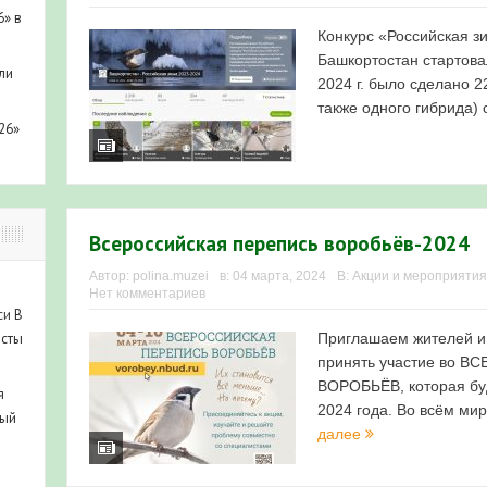
6» в
Конкурс «Российская з
Башкортостан стартова
ли
2024 г. было сделано 2
также одного гибрида) 
26»
Всероссийская перепись воробьёв-2024
Автор:
polina.muzei
в:
04 марта, 2024
В:
Акции и мероприятия
Нет комментариев
си
В
Приглашаем жителей и 
исты
принять участие во
ВОРОБЬЁВ, которая буд
я
2024 года. Во всём ми
ный
далее