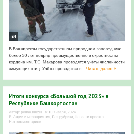
В Башкирском государственном природном заповеднике
более 30 лет подряд преимущественно в окрестностях
кордона им. Т.С. Макарова проводятся учёты численности
зимующих птиц. Учёты проводятся в...
Читать далее
Итоги конкурса «Большой год 2023» в
Республике Башкортостан
Автор:
polina.muzei
в:
10 января, 2024
В:
Акции и мероприятия
,
Без рубрики
,
Новости проекта
Нет комментариев