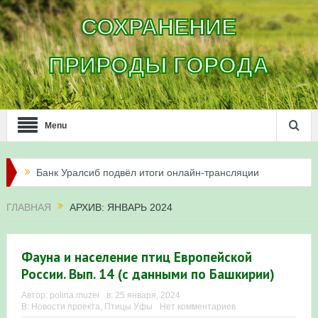
СОХРАНЕНИЕ
ПРИРОДЫ ГОРОДА
Menu
Банк Уралсиб подвёл итоги онлайн-трансляции
жизни сапсанов в Уфе в 2026 году
ГЛАВНАЯ
АРХИВ: ЯНВАРЬ 2024
Итоги акции «Соловьиные вечера-2026» в
Республике Башкортостан
Фауна и население птиц Европейской
России. Вып. 14 (с данными по Башкирии)
Три птенца сапсанов Уралсиба получили имена и
Автор:
polina.muzei
в:
25 января, 2024
В:
Новости проекта
,
Птицы Уфы
Нет комментариев
кольца