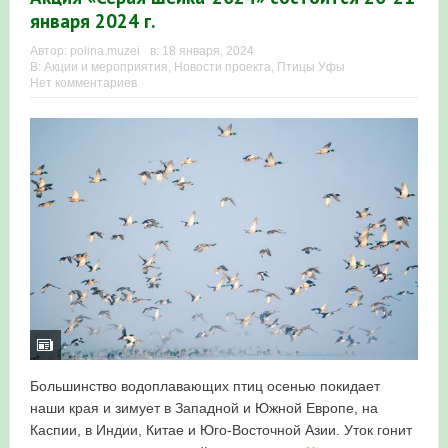
января 2024 г.
в Республике Башкортостан в 2026 году
Автор:
polina.muzei
в:
18 января, 2024
В:
Акции и мероприятия
,
Новости проекта
,
Птицы Уфы
Нет комментариев
Большинство водоплавающих птиц осенью покидает
наши края и зимует в Западной и Южной Европе, на
Каспии, в Индии, Китае и Юго-Восточной Азии. Уток гонит