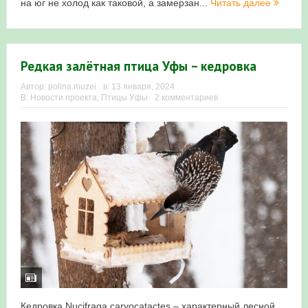
на юг не холод как таковой, а замерзан...
Читать далее
Редкая залётная птица Уфы – кедровка
Автор:
polina.muzei
в:
13 января, 2024
В:
Новости проекта
,
Птицы Уфы
2 комментариев
Кедровка Nucifraga caryocatactes – характерный лесной