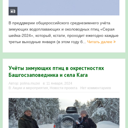
В преддверии общероссийского среднезимнего учёта
зимующих водоплавающих и околоводных птиц «Серая
шейка-2024», который, кстати, проходит ежегодно каждые
третьи выходные января (в этом году б...
Читать далее
Учёты зимующих птиц в окрестностях
Башгосзаповедника и села Кага
Автор:
polina.muzei
в:
11 января, 2024
В:
Акции и мероприятия
,
Новости проекта
Нет комментариев