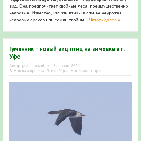
вид. Она предпочитает хвойные леса, преимущественно
кедровые. Известно, что эти птицы в случае неурожая
кедровых орехов или семян хвойны...
Читать далее
Гуменник – новый вид птиц на зимовке в г.
Уфе
Автор:
polina.muzei
в:
12 января, 2024
В:
Новости проекта
,
Птицы Уфы
Нет комментариев