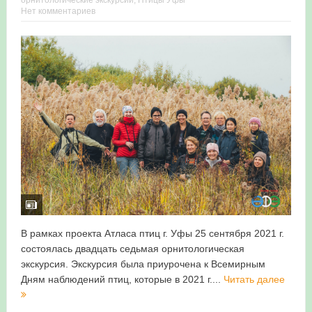
Нет комментариев
Итоги акции «Весенняя перекличка-2026» в
Республике Башкортостан
«Весенняя перекличка-2026» — 21-31 мая 2026
Мероприятие для ребят из дневного лагеря центра
олимпиадного движения «Аврора»
Фотофиксация и осмотр птенцов сапсанов на крыше
Уралсиба в Уфе в 2026 г.
Участие башкирских орнитологов и бердвотчеров в
проекте «Развитие программы мониторинга
В рамках проекта Атласа птиц г. Уфы 25 сентября 2021 г.
состоялась двадцать седьмая орнитологическая
численности птиц в европейской части России»
экскурсия. Экскурсия была приурочена к Всемирным
Дням наблюдений птиц, которые в 2021 г....
Читать далее
«Весенняя перекличка-2026» — 11-20 мая 2026
Мониторинг орнитофауны на постоянных маршрутах