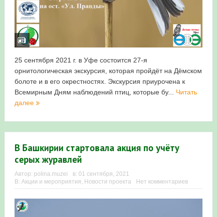
25 сентября 2021 г. в Уфе состоится 27-я
орнитологическая экскурсия, которая пройдёт на Дёмском
болоте и в его окрестностях. Экскурсия приурочена к
Всемирным Дням наблюдений птиц, которые бу...
Читать
далее
В Башкирии стартовала акция по учёту
серых журавлей
Автор:
polina.muzei
в:
01 сентября, 2021
В:
Акции и мероприятия
,
Новости проекта
Нет комментариев