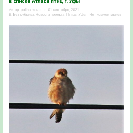
в списке Атласа птиц г. Уфы
Автор:
polina.muzei
в:
01 сентября, 2021
В:
Без рубрики
,
Новости проекта
,
Птицы Уфы
Нет комментариев