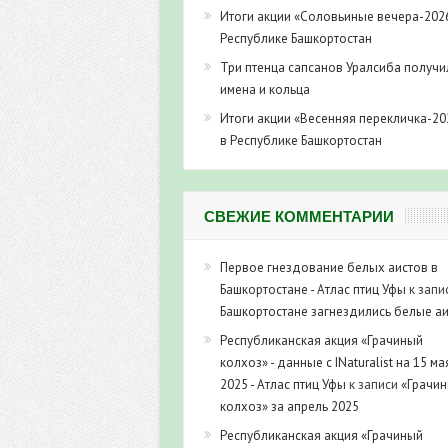
Итоги акции «Соловьиные вечера-202
Республике Башкортостан
Три птенца сапсанов Уралсиба получи
имена и кольца
Итоги акции «Весенняя перекличка-20
в Республике Башкортостан
СВЕЖИЕ КОММЕНТАРИИ
Первое гнездование белых аистов в
Башкортостане - Атлас птиц Уфы
к запи
Башкортостане загнездились белые а
Республиканская акция «Грачиный
колхоз» - данные с INaturalist на 15 ма
2025 - Атлас птиц Уфы
к записи
«Грачи
колхоз» за апрель 2025
Республиканская акция «Грачиный