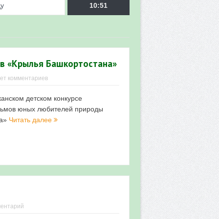
ду
10:51
ов «Крылья Башкортостана»
ет комментариев
анском детском конкурсе
врора»
льмов юных любителей природы
на»
Читать далее
мы мониторинга
 в 2026 году
ментарий