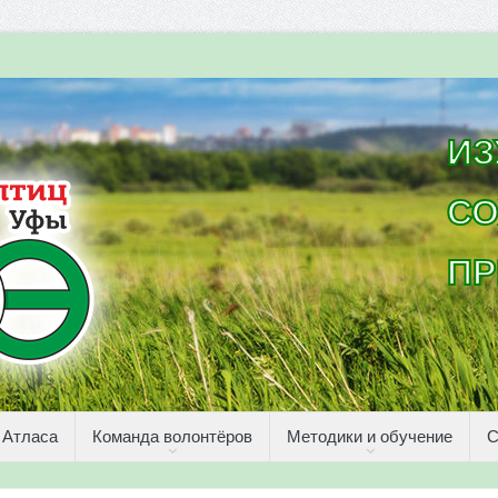
ИЗ
СО
ПР
 Атласа
Команда волонтёров
Методики и обучение
С