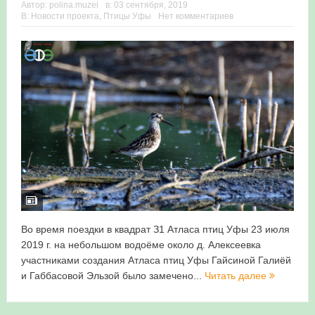
Автор:
polina.muzei
в:
03 сентября, 2019
В:
Новости проекта
,
Птицы Уфы
Нет комментариев
Во время поездки в квадрат З1 Атласа птиц Уфы 23 июля
2019 г. на небольшом водоёме около д. Алексеевка
участниками создания Атласа птиц Уфы Гайсиной Галиёй
и Габбасовой Эльзой было замечено...
Читать далее