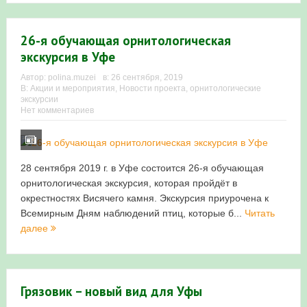
в Республике Башкортостан в 2026 году
26-я обучающая орнитологическая
экскурсия в Уфе
Автор:
polina.muzei
в:
26 сентября, 2019
В:
Акции и мероприятия
,
Новости проекта
,
орнитологические
экскурсии
Нет комментариев
28 сентября 2019 г. в Уфе состоится 26-я обучающая
орнитологическая экскурсия, которая пройдёт в
окрестностях Висячего камня. Экскурсия приурочена к
Всемирным Дням наблюдений птиц, которые б...
Читать
далее
Грязовик – новый вид для Уфы