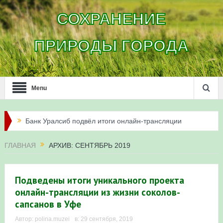
СОХРАНЕНИЕ
ПРИРОДЫ ГОРОДА
Menu
Банк Уралсиб подвёл итоги онлайн-трансляции
жизни сапсанов в Уфе в 2026 году
ГЛАВНАЯ
АРХИВ: СЕНТЯБРЬ 2019
Итоги акции «Соловьиные вечера-2026» в
Республике Башкортостан
Подведены итоги уникального проекта
онлайн-трансляции из жизни соколов-
Три птенца сапсанов Уралсиба получили имена и
сапсанов в Уфе
кольца
Автор:
polina.muzei
в:
29 сентября, 2019