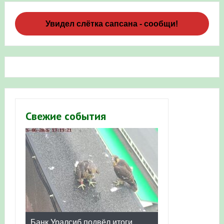
Увидел слётка сапсана - сообщи!
Свежие события
Банк Уралсиб подвёл итоги