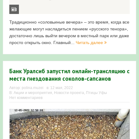
Традиционно «соловьиные вечера» – это время, когда все
желающие могут насладиться пением «русского тенора»,
достаточно лишь выйти вечером в местный парк или даже
просто открыть окно. Главный...
Читать далее
Банк Уралсиб запустил онлайн-трансляцию с
места гнездования соколов-сапсанов
Автор:
polina.muzei
в:
12 мая, 2022
В:
Акции и мероприятия
,
Новости проекта
,
Птицы Уфы
Нет комментариев