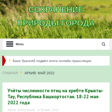
СОХРАНЕНИЕ
ПРИРОДЫ ГОРОДА
Menu
Банк Уралсиб подвёл итоги онлайн-трансляции
жизни сапсанов в Уфе в 2026 году
ГЛАВНАЯ
АРХИВ: МАЙ 2022
Итоги акции «Соловьиные вечера-2026» в
Республике Башкортостан
Учёты численности птиц на хребте Крыкты-
Тау, Республика Башкортостан. 18-22 мая
Три птенца сапсанов Уралсиба получили имена и
2022 года
кольца
Автор:
polina.muzei
в:
30 мая, 2022