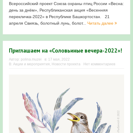
Всероссийский проект Союза охраны птиц России «Весна:
день за днём», Республиканская акция «Весенняя
перекличка-2022» в Республике Башкортостан. 21
апреля Свиязь, болотный лунь, болот...
Читать далее
Приглашаем на «Соловьиные вечера-2022»!
Автор:
polina.muzei
в:
17 мая, 2022
В:
Акции и мероприятия
,
Новости проекта
Нет комментариев