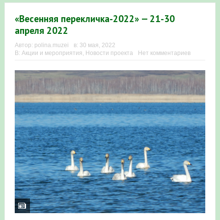
в Республике Башкортостан в 2026 году
«Весенняя перекличка-2022» — 21-30
апреля 2022
Автор:
polina.muzei
в:
30 мая, 2022
В:
Акции и мероприятия
,
Новости проекта
Нет комментариев