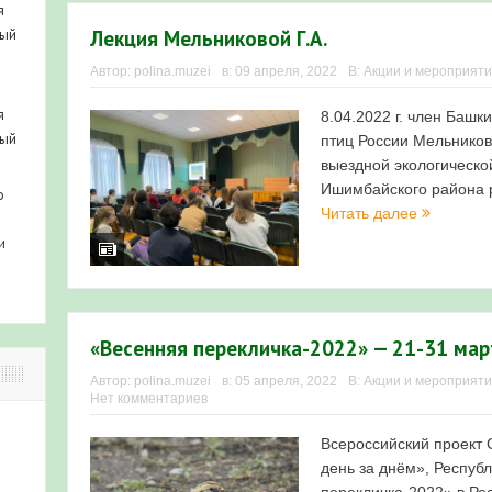
я
Лекция Мельниковой Г.А.
ный
Автор:
polina.muzei
в:
09 апреля, 2022
В:
Акции и мероприят
я
8.04.2022 г. член Баш
ный
птиц России Мельников
выездной экологическо
Ишимбайского района р
о
Читать далее
и
«Весенняя перекличка-2022» — 21-31 мар
Автор:
polina.muzei
в:
05 апреля, 2022
В:
Акции и мероприят
Нет комментариев
Всероссийский проект 
день за днём», Респуб