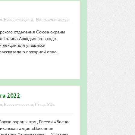
ия
,
Новости проекта
Нет комментариев
кирского отделения Союза охраны
а Галина Аркадьевна в ходе
й лекции для учащихся
ассказала о пожарной опас...
та 2022
ия
,
Новости проекта
,
Птицы Уфы
Союза охраны птиц России «Весна:
ликанская акция «Весенняя