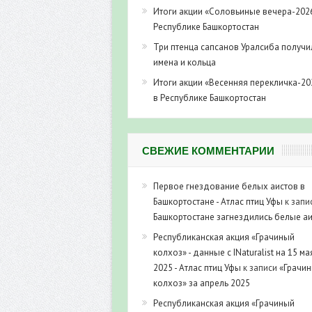
Итоги акции «Соловьиные вечера-202
Республике Башкортостан
Три птенца сапсанов Уралсиба получи
имена и кольца
Итоги акции «Весенняя перекличка-20
в Республике Башкортостан
СВЕЖИЕ КОММЕНТАРИИ
Первое гнездование белых аистов в
Башкортостане - Атлас птиц Уфы
к запи
Башкортостане загнездились белые а
Республиканская акция «Грачиный
колхоз» - данные с INaturalist на 15 ма
2025 - Атлас птиц Уфы
к записи
«Грачи
колхоз» за апрель 2025
Республиканская акция «Грачиный