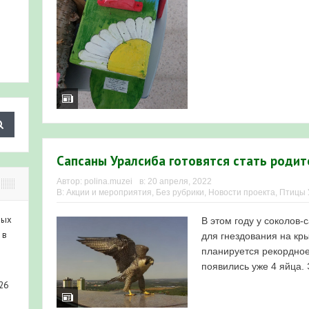
Сапсаны Уралсиба готовятся стать роди
Автор:
polina.muzei
в:
20 апреля, 2022
В:
Акции и мероприятия
,
Без рубрики
,
Новости проекта
,
Птицы
ных
В этом году у соколов
 в
для гнездования на кр
планируется рекордное
появились уже 4 яйца. 
26