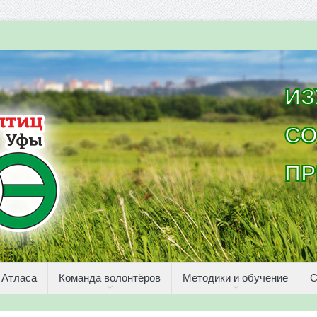
ИЗ
СО
ПР
 Атласа
Команда волонтёров
Методики и обучение
С