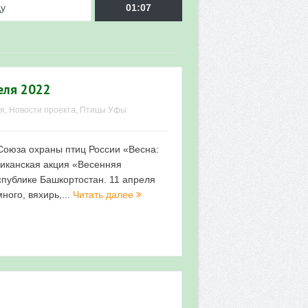
ду
01:07
еля 2022
ия
,
Новости проекта
,
Птицы Уфы
врора»
Союза охраны птиц России «Весна:
ликанская акция «Весенняя
спублике Башкортостан. 11 апреля
мы мониторинга
ного, вяхирь,...
Читать далее
 в 2026 году