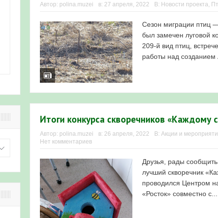
Автор:
polina.muzei
в:
27 апреля, 2022
В:
Новости проекта
,
П
Сезон миграции птиц —
был замечен луговой ко
209-й вид птиц, встреч
работы над созданием А
Итоги конкурса скворечников «Каждому с
Автор:
polina.muzei
в:
26 апреля, 2022
В:
Акции и мероприят
Нет комментариев
Друзья, рады сообщить,
лучший скворечник «Ка
проводился Центром на
«Росток» совместно с..