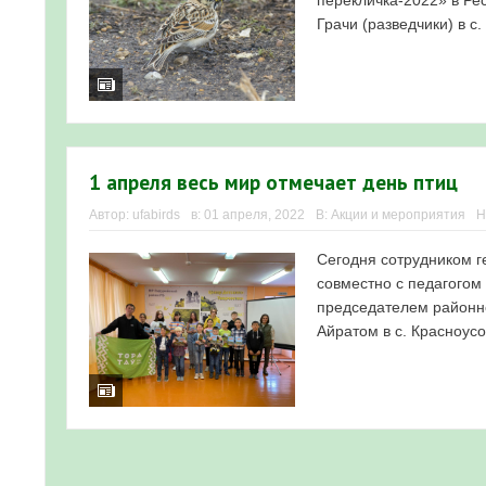
перекличка-2022» в Ре
Грачи (разведчики) в с.
1 апреля весь мир отмечает день птиц
Автор:
ufabirds
в:
01 апреля, 2022
В:
Акции и мероприятия
Н
Сегодня сотрудником г
совместно с педагогом
председателем районн
Айратом в с. Красноусо