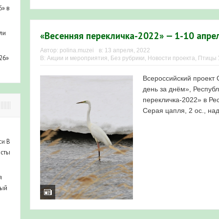
6» в
ли
«Весенняя перекличка-2022» — 1-10 апре
Автор:
polina.muzei
в:
13 апреля, 2022
26»
В:
Акции и мероприятия
,
Без рубрики
,
Новости проекта
,
Птицы
Всероссийский проект 
день за днём», Респуб
перекличка-2022» в Ре
Серая цапля, 2 ос., над
си
В
исты
я
ный