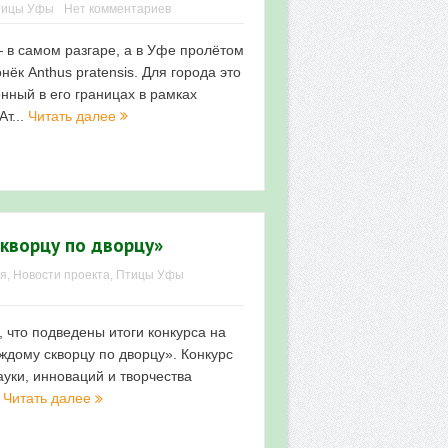
тицы Уфы
Нет комментариев
 в самом разгаре, а в Уфе пролётом
нёк Anthus pratensis. Для города это
енный в его границах в рамках
т...
Читать далее
кворцу по дворцу»
ия
,
Новости проекта
,
Птицы Уфы
 что подведены итоги конкурса на
ждому скворцу по дворцу». Конкурс
уки, инноваций и творчества
.
Читать далее