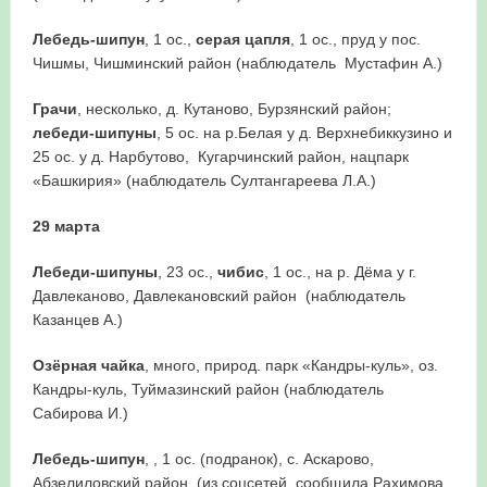
Лебедь-шипун
, 1 ос.,
серая цапля
, 1 ос., пруд у пос.
Чишмы, Чишминский район (наблюдатель Мустафин А.)
Грачи
, несколько, д. Кутаново, Бурзянский район;
лебеди-шипуны
, 5 ос. на р.Белая у д. Верхнебиккузино и
25 ос. у д. Нарбутово, Кугарчинский район, нацпарк
«Башкирия» (наблюдатель Султангареева Л.А.)
29 марта
Лебеди-шипуны
, 23 ос.,
чибис
, 1 ос., на р. Дёма у г.
Давлеканово, Давлекановский район (наблюдатель
Казанцев А.)
Озёрная чайка
, много, природ. парк «Кандры-куль», оз.
Кандры-куль, Туймазинский район (наблюдатель
Сабирова И.)
Лебедь-шипун
, , 1 ос. (подранок), с. Аскарово,
Абзелиловский район (из соцсетей, сообщила Рахимова