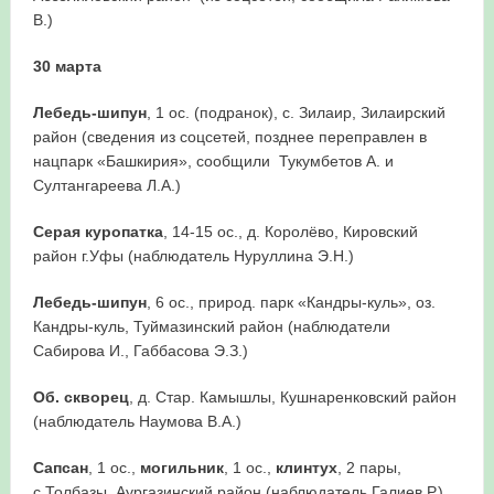
В.)
30 марта
Лебедь-шипун
, 1 ос. (подранок), с. Зилаир, Зилаирский
район (сведения из соцсетей, позднее переправлен в
нацпарк «Башкирия», сообщили Тукумбетов А. и
Султангареева Л.А.)
Серая куропатка
, 14-15 ос., д. Королёво, Кировский
район г.Уфы (наблюдатель Нуруллина Э.Н.)
Лебедь-шипун
, 6 ос., природ. парк «Кандры-куль», оз.
Кандры-куль, Туймазинский район (наблюдатели
Сабирова И., Габбасова Э.З.)
Об. скворец
, д. Стар. Камышлы, Кушнаренковский район
(наблюдатель Наумова В.А.)
Сапсан
, 1 ос.,
могильник
, 1 ос.,
клинтух
, 2 пары,
с.Толбазы, Аургазинский район (наблюдатель Галиев Р.)