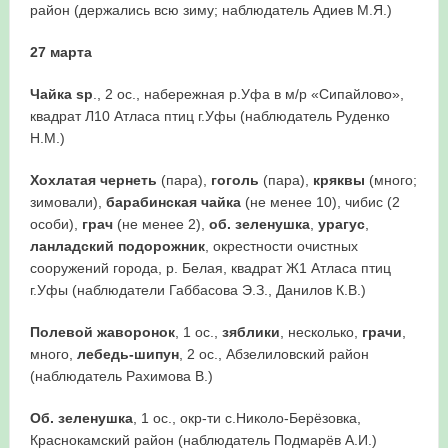
район (держались всю зиму; наблюдатель Адиев М.Я.)
27 марта
Чайка
sp
., 2 ос., набережная р.Уфа в м/р «Сипайлово»,
квадрат Л10 Атласа птиц г.Уфы (наблюдатель Руденко
Н.М.)
Хохлатая чернеть
(пара),
гоголь
(пара),
кряквы
(много;
зимовали),
барабинская чайка
(не менее 10), чибис (2
особи),
грач
(не менее 2),
об. зеленушка
,
урагус
,
ланладский подорожник
, окрестности очистных
сооружений города, р. Белая, квадрат Ж1 Атласа птиц
г.Уфы (наблюдатели Габбасова Э.З., Данилов К.В.)
Полевой жаворонок
, 1 ос.,
зяблики
, несколько,
грачи
,
много,
лебедь-шипун
, 2 ос., Абзелиловский район
(наблюдатель Рахимова В.)
Об. зеленушка
, 1 ос., окр-ти с.Николо-Берёзовка,
Краснокамский район (наблюдатель Подмарёв А.И.)