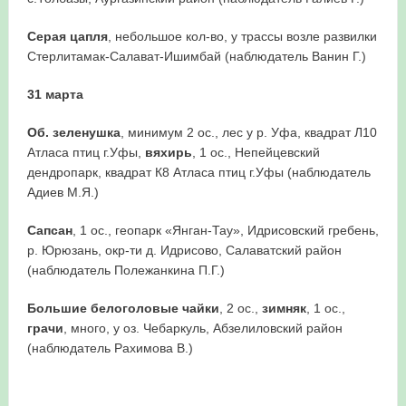
Серая цапля
, небольшое кол-во, у трассы возле развилки
Стерлитамак-Салават-Ишимбай (наблюдатель Ванин Г.)
31 марта
Об. зеленушка
, минимум 2 ос., лес у р. Уфа, квадрат Л10
Атласа птиц г.Уфы,
вяхирь
, 1 ос., Непейцевский
дендропарк, квадрат К8 Атласа птиц г.Уфы (наблюдатель
Адиев М.Я.)
Сапсан
, 1 ос., геопарк «Янган-Тау», Идрисовский гребень,
р. Юрюзань, окр-ти д. Идрисово, Салаватский район
(наблюдатель Полежанкина П.Г.)
Большие белоголовые чайки
, 2 ос.,
зимняк
, 1 ос.,
грачи
, много, у оз. Чебаркуль, Абзелиловский район
(наблюдатель Рахимова В.)