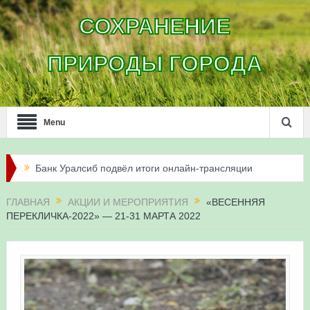
СОХРАНЕНИЕ
ПРИРОДЫ ГОРОДА
Menu
Банк Уралсиб подвёл итоги онлайн-трансляции
жизни сапсанов в Уфе в 2026 году
ГЛАВНАЯ
АКЦИИ И МЕРОПРИЯТИЯ
«ВЕСЕННЯЯ
ПЕРЕКЛИЧКА-2022» — 21-31 МАРТА 2022
Итоги акции «Соловьиные вечера-2026» в
Республике Башкортостан
Три птенца сапсанов Уралсиба получили имена и
кольца