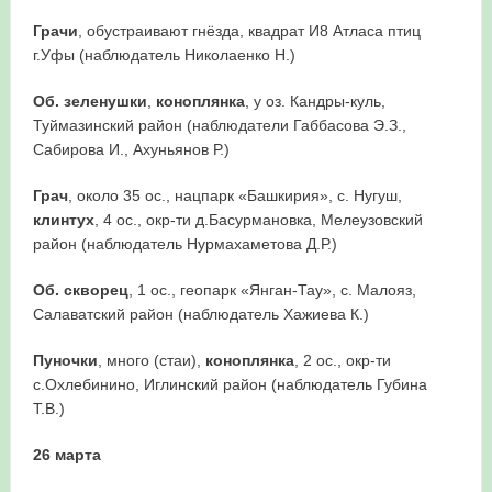
Грачи
, обустраивают гнёзда, квадрат И8 Атласа птиц
г.Уфы (наблюдатель Николаенко Н.)
Об. зеленушки
,
коноплянка
, у оз. Кандры-куль,
Туймазинский район (наблюдатели Габбасова Э.З.,
Сабирова И., Ахуньянов Р.)
Грач
, около 35 ос., нацпарк «Башкирия», с. Нугуш,
клинтух
, 4 ос., окр-ти д.Басурмановка, Мелеузовский
район (наблюдатель Нурмахаметова Д.Р.)
Об. скворец
, 1 ос., геопарк «Янган-Тау», с. Малояз,
Салаватский район (наблюдатель Хажиева К.)
Пуночки
, много (стаи),
коноплянка
, 2 ос., окр-ти
с.Охлебинино, Иглинский район (наблюдатель Губина
Т.В.)
26 марта