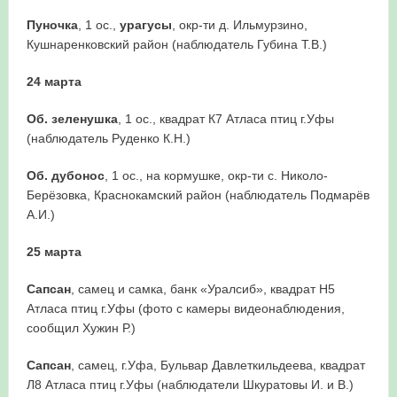
Пуночка
, 1 ос.,
урагусы
, окр-ти д. Ильмурзино,
Кушнаренковский район (наблюдатель Губина Т.В.)
24 марта
Об. зеленушка
, 1 ос., квадрат К7 Атласа птиц г.Уфы
(наблюдатель Руденко К.Н.)
Об. дубонос
, 1 ос., на кормушке, окр-ти с. Николо-
Берёзовка, Краснокамский район (наблюдатель Подмарёв
А.И.)
25 марта
Сапсан
, самец и самка, банк «Уралсиб», квадрат Н5
Атласа птиц г.Уфы (фото с камеры видеонаблюдения,
сообщил Хужин Р.)
Сапсан
, самец, г.Уфа, Бульвар Давлеткильдеева, квадрат
Л8 Атласа птиц г.Уфы (наблюдатели Шкуратовы И. и В.)