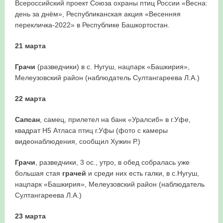
Всероссийский проект Союза охраны птиц России «Весна:
день за днём», Республиканская акция «Весенняя
в Республике Башкортостан в 2026 году
перекличка-2022» в Республике Башкортостан.
21 марта
Грачи
(разведчики) в с. Нугуш, нацпарк «Башкирия»,
Мелеузовский район (наблюдатель Султангареева Л.А.)
22 марта
Сапсан
, самец, прилетел на банк «Уралсиб» в г.Уфе,
квадрат Н5 Атласа птиц г.Уфы (фото с камеры
видеонаблюдения, сообщил Хужин Р.)
Грачи
, разведчики, 3 ос., утро, в обед собралась уже
большая стая
грачей
и среди них есть галки, в с.Нугуш,
нацпарк «Башкирия», Мелеузовский район (наблюдатель
Султангареева Л.А.)
23 марта