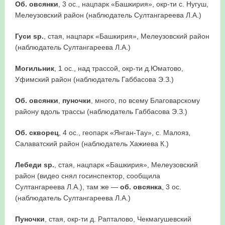
Об. овсянки
, 3 ос., нацпарк «Башкирия», окр-ти с. Нугуш,
Мелеузовский район (наблюдатель Султангареева Л.А.)
Гуси
sp
.
, стая, нацпарк «Башкирия», Мелеузовский район
(наблюдатель Султангареева Л.А.)
Могильник
, 1 ос., над трассой, окр-ти д.Юматово,
Уфимский район (наблюдатель Габбасова Э.З.)
Об. овсянки
,
пуночки
, много, по всему Благоварскому
району вдоль трассы (наблюдатель Габбасова Э.З.)
Об. скворец
, 4 ос., геопарк «Янган-Тау», с. Малояз,
Салаватский район (наблюдатель Хажиева К.)
Лебеди
sp
.
, стая, нацпарк «Башкирия», Мелеузовский
район (видео снял госинспектор, сообщила
Султангареева Л.А.), там же —
об. овсянка
, 3 ос.
(наблюдатель Султангареева Л.А.)
Пуночки
, стая, окр-ти д. Рапталово, Чекмагушевский