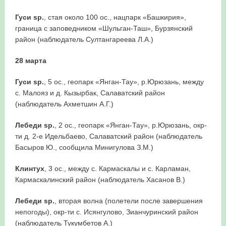
Гуси
sp
.
, стая около 100 ос., нацпарк «Башкирия»,
граница с заповедником «Шульган-Таш», Бурзянский
район (наблюдатель Султангареева Л.А.)
28 марта
Гуси
sp
.
, 5 ос., геопарк «Янган-Тау», р.Юрюзань, между
с. Малояз и д. Кызырбак, Салаватский район
(наблюдатель Ахметшин А.Г.)
Лебеди
sp
.
, 2 ос., геопарк «Янган-Тау», р.Юрюзань, окр-
ти д. 2-е Идельбаево, Салаватский район (наблюдатель
Басыров Ю., сообщила Минигулова З.М.)
Клинтух
, 3 ос., между с. Кармаскалы и с. Карламан,
Кармаскалинский район (наблюдатель Хасанов В.)
Лебеди
sp
.
, вторая волна (полетели после завершения
непогоды), окр-ти с. Исянгулово, Зианчуринский район
(наблюдатель Тукумбетов А.)