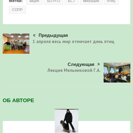
Метки:
акция
БО РГО
БСТ
миграции
птиц
СОПР
Предыдущая
1 апреля весь мир отмечает день птиц
Следующая
Лекция Мельниковой Г.А.
ОБ АВТОРЕ