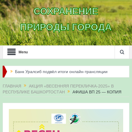
СОХРАНЕНИЕ
ПРИРОДЫ ГОРОДА
Menu
Банк Уралсиб подвёл итоги онлайн-трансляции
жизни сапсанов в Уфе в 2026 году
ГЛАВНАЯ
АКЦИЯ «ВЕСЕННЯЯ ПЕРЕКЛИЧКА-2025» В
РЕСПУБЛИКЕ БАШКОРТОСТАН
АФИША ВП 25 — КОПИЯ
Итоги акции «Соловьиные вечера-2026» в
Республике Башкортостан
Три птенца сапсанов Уралсиба получили имена и
кольца