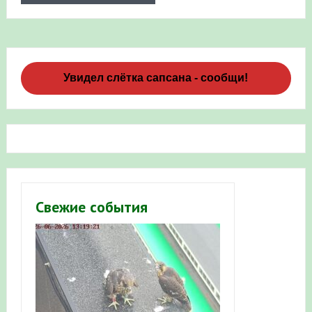
Увидел слётка сапсана - сообщи!
Свежие события