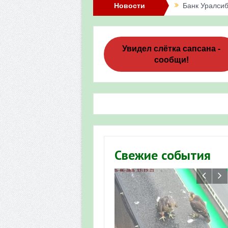
Новости
Банк Уралсиб
Итоги акции 
Три птенца с
Увидел слётка сапсана -
сообщи!
Итоги акции 
«Весенняя п
Мероприятие 
Фотофиксация
Участие башк
Свежие события
численности пт
«Весенняя п
Мониторинг о