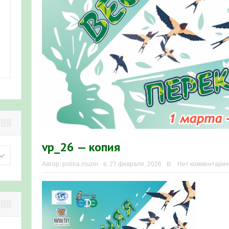
vp_26 — копия
Автор:
polina.muzei
в:
27 февраля, 2026
В:
Нет комментарие