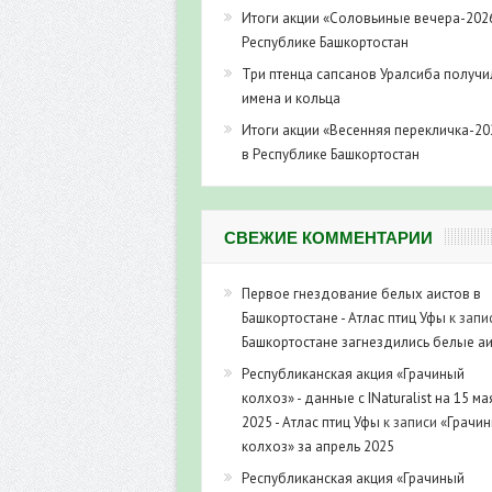
Итоги акции «Соловьиные вечера-202
Республике Башкортостан
Три птенца сапсанов Уралсиба получи
имена и кольца
Итоги акции «Весенняя перекличка-20
в Республике Башкортостан
СВЕЖИЕ КОММЕНТАРИИ
Первое гнездование белых аистов в
Башкортостане - Атлас птиц Уфы
к запи
Башкортостане загнездились белые а
Республиканская акция «Грачиный
колхоз» - данные с INaturalist на 15 ма
2025 - Атлас птиц Уфы
к записи
«Грачи
колхоз» за апрель 2025
Республиканская акция «Грачиный