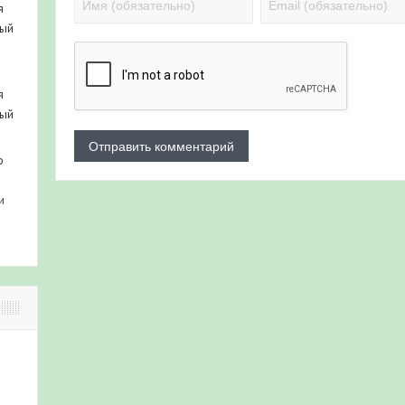
я
ный
я
ный
о
и