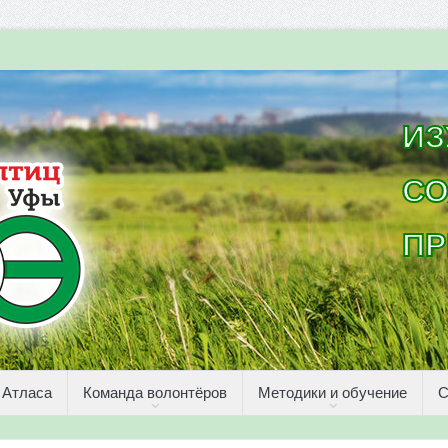
ИЗ
СО
ПР
 Атласа
Команда волонтёров
Методики и обучение
С