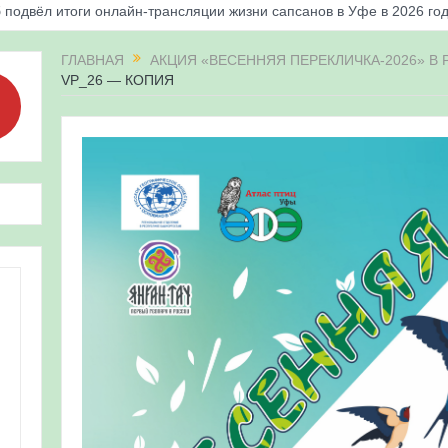
 подвёл итоги онлайн-трансляции жизни сапсанов в Уфе в 2026 го
«Соловьиные вечера-2026» в Республике Башкортостан
ГЛАВНАЯ
АКЦИЯ «ВЕСЕННЯЯ ПЕРЕКЛИЧКА-2026» В
VP_26 — КОПИЯ
апсанов Уралсиба получили имена и кольца
«Весенняя перекличка-2026» в Республике Башкортостан
ерекличка-2026» — 21-31 мая 2026
для ребят из дневного лагеря центра олимпиадного движения «А
 и осмотр птенцов сапсанов на крыше Уралсиба в Уфе в 2026 г.
ирских орнитологов и бердвотчеров в проекте «Развитие програм
иц в европейской части России»
ерекличка-2026» — 11-20 мая 2026
рнитофауны на постоянных маршрутах в Республике Башкортостан