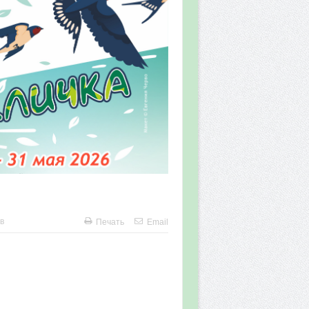
в
Печать
Email