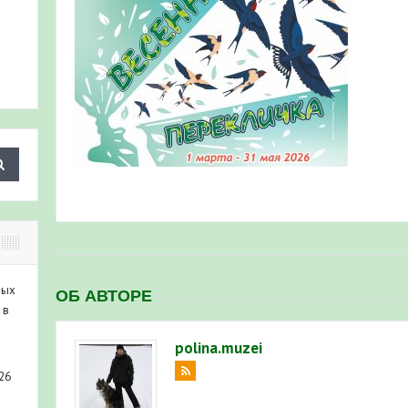
ных
ОБ АВТОРЕ
 в
polina.muzei
26