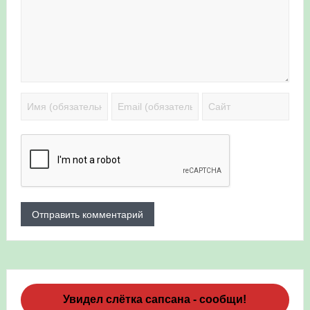
Увидел слётка сапсана - сообщи!