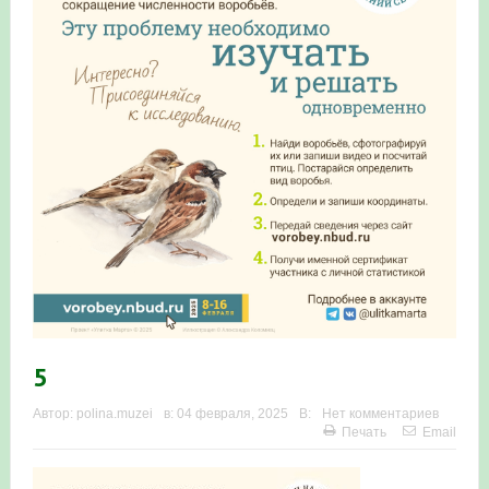
Итоги акции «Весенняя перекличка-2026» в
Республике Башкортостан
«Весенняя перекличка-2026» — 21-31 мая 2026
Мероприятие для ребят из дневного лагеря центра
олимпиадного движения «Аврора»
Фотофиксация и осмотр птенцов сапсанов на крыше
Уралсиба в Уфе в 2026 г.
Участие башкирских орнитологов и бердвотчеров в
проекте «Развитие программы мониторинга
5
численности птиц в европейской части России»
Автор:
polina.muzei
в:
04 февраля, 2025
В:
Нет комментариев
Печать
Email
«Весенняя перекличка-2026» — 11-20 мая 2026
Мониторинг орнитофауны на постоянных маршрутах