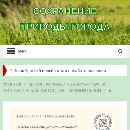
СОХРАНЕНИЕ
ПРИРОДЫ ГОРОДА
Menu
Банк Уралсиб подвёл итоги онлайн-трансляции
жизни сапсанов в Уфе в 2026 году
ГЛАВНАЯ
АКЦИЯ «ВОРОБЬИ НА КУСТАХ-2025» В
РЕСПУБЛИКЕ БАШКОРТОСТАН – ЗИМНИЙ СЕЗОН
5
Итоги акции «Соловьиные вечера-2026» в
Республике Башкортостан
Три птенца сапсанов Уралсиба получили имена и
кольца