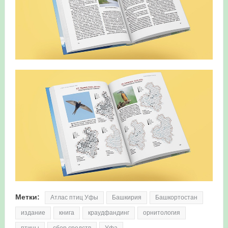
Метки:
Атлас птиц Уфы
Башкирия
Башкортостан
издание
книга
краудфандинг
орнитология
птицы
сбор средств
Уфа