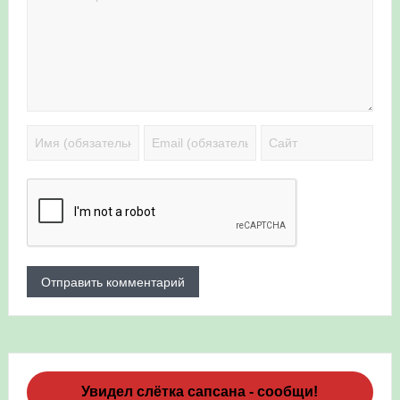
Увидел слётка сапсана - сообщи!