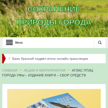
СОХРАНЕНИЕ
ПРИРОДЫ ГОРОДА
Menu
Банк Уралсиб подвёл итоги онлайн-трансляции
жизни сапсанов в Уфе в 2026 году
ГЛАВНАЯ
АКЦИИ И МЕРОПРИЯТИЯ
АТЛАС ПТИЦ
ГОРОДА УФЫ – ИЗДАНИЕ КНИГИ – СБОР СРЕДСТВ
Итоги акции «Соловьиные вечера-2026» в
Республике Башкортостан
Три птенца сапсанов Уралсиба получили имена и
кольца