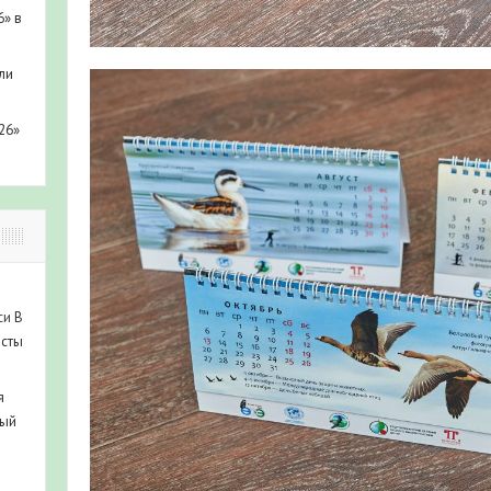
6» в
ли
26»
си
В
исты
я
ный