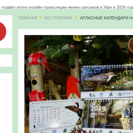
 подвёл итоги онлайн-трансляции жизни сапсанов в Уфе в 2026 го
«Соловьиные вечера-2026» в Республике Башкортостан
ГЛАВНАЯ
БЕЗ РУБРИКИ
АТЛАСНЫЕ КАЛЕНДАРИ НА
апсанов Уралсиба получили имена и кольца
«Весенняя перекличка-2026» в Республике Башкортостан
ерекличка-2026» — 21-31 мая 2026
для ребят из дневного лагеря центра олимпиадного движения «А
 и осмотр птенцов сапсанов на крыше Уралсиба в Уфе в 2026 г.
ирских орнитологов и бердвотчеров в проекте «Развитие програм
иц в европейской части России»
ерекличка-2026» — 11-20 мая 2026
рнитофауны на постоянных маршрутах в Республике Башкортостан