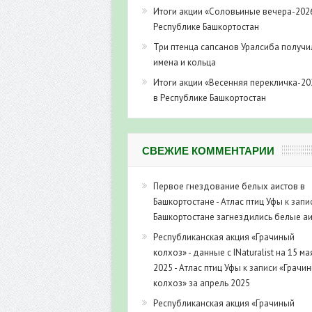
Итоги акции «Соловьиные вечера-202
Республике Башкортостан
Три птенца сапсанов Уралсиба получи
имена и кольца
Итоги акции «Весенняя перекличка-20
в Республике Башкортостан
СВЕЖИЕ КОММЕНТАРИИ
Первое гнездование белых аистов в
Башкортостане - Атлас птиц Уфы
к запи
Башкортостане загнездились белые а
Республиканская акция «Грачиный
колхоз» - данные с INaturalist на 15 ма
2025 - Атлас птиц Уфы
к записи
«Грачи
колхоз» за апрель 2025
Республиканская акция «Грачиный