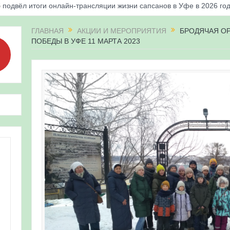
 подвёл итоги онлайн-трансляции жизни сапсанов в Уфе в 2026 го
«Соловьиные вечера-2026» в Республике Башкортостан
ГЛАВНАЯ
АКЦИИ И МЕРОПРИЯТИЯ
БРОДЯЧАЯ ОР
ПОБЕДЫ В УФЕ 11 МАРТА 2023
апсанов Уралсиба получили имена и кольца
«Весенняя перекличка-2026» в Республике Башкортостан
ерекличка-2026» — 21-31 мая 2026
для ребят из дневного лагеря центра олимпиадного движения «А
 и осмотр птенцов сапсанов на крыше Уралсиба в Уфе в 2026 г.
ирских орнитологов и бердвотчеров в проекте «Развитие програм
иц в европейской части России»
ерекличка-2026» — 11-20 мая 2026
рнитофауны на постоянных маршрутах в Республике Башкортостан