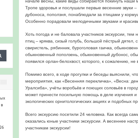
начале весны, какие виды собираются покинуть наши м
Тропе здоровья и послушали первые весенние звуки – 
дубоноса, поползня, понаблюдали за птицами у корму
Особенно порадовали мелодичными звуками и красив
Хоть погода и не баловала участников экскурсии, тем 
птиц – кряква, сизый голубь, большой пёстрый дятел, с
свиристель, рябинник, буроголовая гаичка, обыкновен
обыкновенный поползень, обыкновенный дубонос, обы
появился орлан-белохвост, которого, к сожалению, не 
Помимо всего, в ходе прогулки и беседы выяснили, чт
мероприятия, как «Весенняя перекличка», «Весна: де
Уралсиба», учёты воробьёв и поющих соловьёв в горо
может принести посильную помощь в деле изучения и 
ных
экологических орнитологических акциях и подобных пр
 в
Всего экскурсию посетили 24 человека. Как всегда с
оказались юные участники экскурсии. А весеннее наст
26
участникам экскурсии!