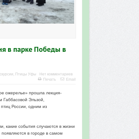
.
ия в парке Победы в
скурсии
,
Птицы Уфы
Нет комментариев
Печать
Email
кое ожерелье» прошла лекция-
ом Габбасовой Эльзой,
птиц России, одним из
ли, какие события случаются в жизни
ы появляются в городе в самом