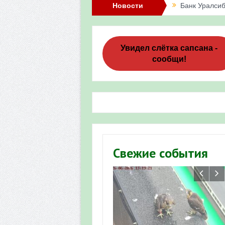
Новости
Банк Уралсиб
Итоги акции 
Три птенца с
Увидел слётка сапсана -
сообщи!
Итоги акции 
«Весенняя п
Мероприятие 
Фотофиксация
Участие башк
Свежие события
численности пт
«Весенняя п
Мониторинг о