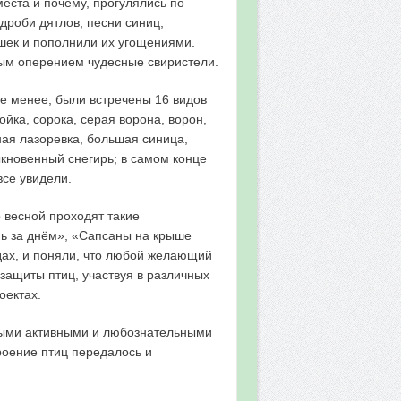
еста и почему, прогулялись по
дроби дятлов, песни синиц,
шек и пополнили их угощениями.
ым оперением чудесные свиристели.
не менее, были встречены 16 видов
ойка, сорока, серая ворона, ворон,
ная лазоревка, большая синица,
кновенный снегирь; в самом конце
все увидели.
о весной проходят такие
нь за днём», «Сапсаны на крыше
дах, и поняли, что любой желающий
защиты птиц, участвуя в различных
оектах.
амыми активными и любознательными
роение птиц передалось и