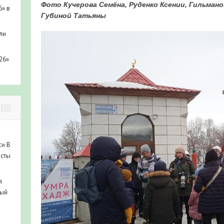
Фото Кучерова Семёна, Руденко Ксении, Гильмано
6» в
Губиной Татьяны
ли
26»
си
В
исты
я
ный