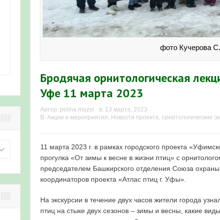
фото Кучерова С
Бродячая орнитологическая лекц
Уфе 11 марта 2023
Автор:
polina.muzei
в:
13 марта, 2023
В:
Акции и мероприятия
,
Новости проекта
,
орнитологические эк
11 марта 2023 г. в рамках городского проекта «Уфимс
прогулка «От зимы к весне в жизни птиц» с орнитолог
председателем Башкирского отделения Союза охраны 
координаторов проекта «Атлас птиц г. Уфы».
На экскурсии в течение двух часов жители города узна
птиц на стыке двух сезонов – зимы и весны, какие вид