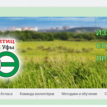
ИЗ
СО
ПР
 Атласа
Команда волонтёров
Методики и обучение
С