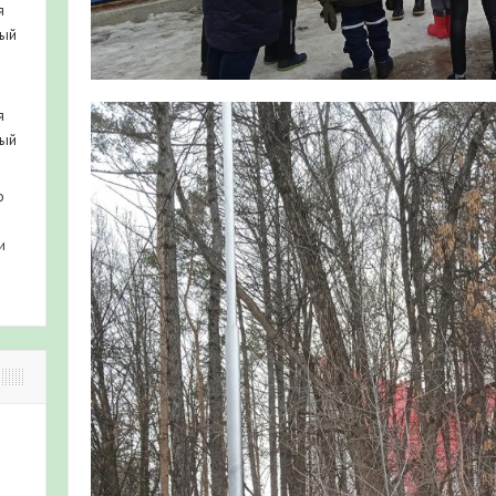
я
ный
я
ный
о
и