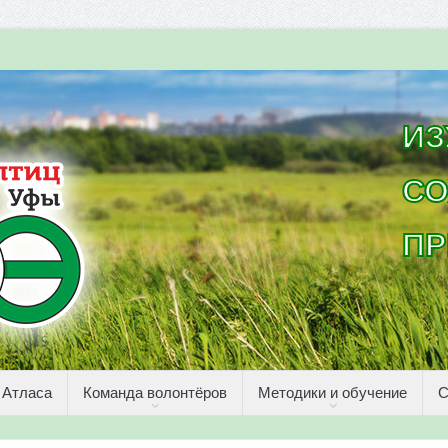
ИЗ
СО
ПР
 Атласа
Команда волонтёров
Методики и обучение
С