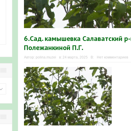
6.Сад. камышевка Салаватский р-
Полежанкиной П.Г.
Автор:
polina.muzei
в:
24 марта, 2025
В:
Нет комментариев