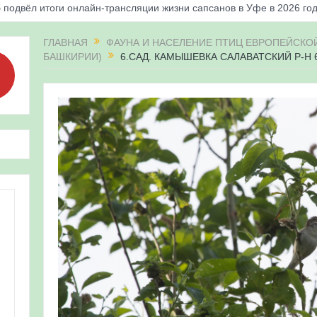
 подвёл итоги онлайн-трансляции жизни сапсанов в Уфе в 2026 го
«Соловьиные вечера-2026» в Республике Башкортостан
ГЛАВНАЯ
ФАУНА И НАСЕЛЕНИЕ ПТИЦ ЕВРОПЕЙСКОЙ
БАШКИРИИ)
6.САД. КАМЫШЕВКА САЛАВАТСКИЙ Р-Н 
апсанов Уралсиба получили имена и кольца
«Весенняя перекличка-2026» в Республике Башкортостан
ерекличка-2026» — 21-31 мая 2026
для ребят из дневного лагеря центра олимпиадного движения «А
 и осмотр птенцов сапсанов на крыше Уралсиба в Уфе в 2026 г.
ирских орнитологов и бердвотчеров в проекте «Развитие програм
иц в европейской части России»
ерекличка-2026» — 11-20 мая 2026
рнитофауны на постоянных маршрутах в Республике Башкортостан