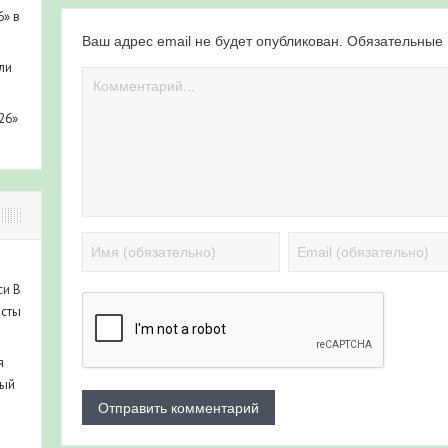
6» в
Ваш адрес email не будет опубликован.
Обязательные
ли
26»
си
В
исты
я
ный