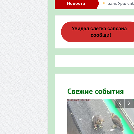
Новости
Банк Уралсиб
Итоги акции 
Три птенца с
Увидел слётка сапсана -
сообщи!
Итоги акции 
«Весенняя п
Мероприятие 
Фотофиксация
Участие башк
Свежие события
численности пт
«Весенняя п
Мониторинг о