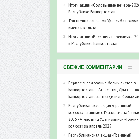
Итоги акции «Соловьиные вечера-202
Республике Башкортостан
Три птенца сапсанов Уралсиба получи
имена и кольца
Итоги акции «Весенняя перекличка-20
в Республике Башкортостан
СВЕЖИЕ КОММЕНТАРИИ
Первое гнездование белых аистов в
Башкортостане - Атлас птиц Уфы
к запи
Башкортостане загнездились белые а
Республиканская акция «Грачиный
колхоз» - данные с INaturalist на 15 ма
2025 - Атлас птиц Уфы
к записи
«Грачи
колхоз» за апрель 2025
Республиканская акция «Грачиный