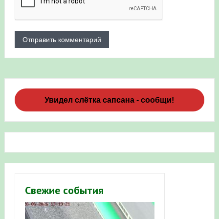
Увидел слётка сапсана - сообщи!
Свежие события