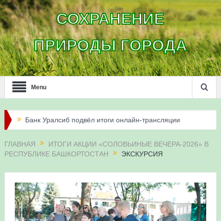
СОХРАНЕНИЕ
ПРИРОДЫ ГОРОДА
Menu
Банк Уралсиб подвёл итоги онлайн-трансляции
жизни сапсанов в Уфе в 2026 году
ГЛАВНАЯ
ИТОГИ АКЦИИ «СОЛОВЬИНЫЕ ВЕЧЕРА-2026» В
РЕСПУБЛИКЕ БАШКОРТОСТАН
ЭКСКУРСИЯ
Итоги акции «Соловьиные вечера-2026» в
Республике Башкортостан
Три птенца сапсанов Уралсиба получили имена и
кольца