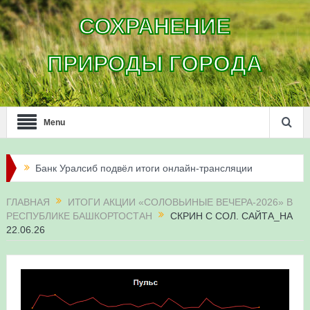
СОХРАНЕНИЕ
ПРИРОДЫ ГОРОДА
Menu
Банк Уралсиб подвёл итоги онлайн-трансляции
жизни сапсанов в Уфе в 2026 году
ГЛАВНАЯ
ИТОГИ АКЦИИ «СОЛОВЬИНЫЕ ВЕЧЕРА-2026» В
РЕСПУБЛИКЕ БАШКОРТОСТАН
СКРИН С СОЛ. САЙТА_НА
Итоги акции «Соловьиные вечера-2026» в
22.06.26
Республике Башкортостан
Три птенца сапсанов Уралсиба получили имена и
кольца