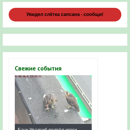
Увидел слётка сапсана - сообщи!
Свежие события
Банк Уралсиб подвёл итоги