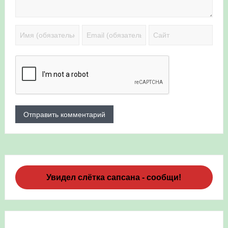
Увидел слётка сапсана - сообщи!