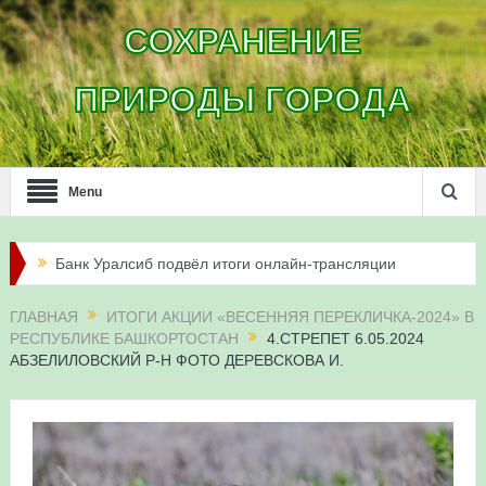
СОХРАНЕНИЕ
ПРИРОДЫ ГОРОДА
Menu
Банк Уралсиб подвёл итоги онлайн-трансляции
жизни сапсанов в Уфе в 2026 году
ГЛАВНАЯ
ИТОГИ АКЦИИ «ВЕСЕННЯЯ ПЕРЕКЛИЧКА-2024» В
РЕСПУБЛИКЕ БАШКОРТОСТАН
4.СТРЕПЕТ 6.05.2024
Итоги акции «Соловьиные вечера-2026» в
АБЗЕЛИЛОВСКИЙ Р-Н ФОТО ДЕРЕВСКОВА И.
Республике Башкортостан
Три птенца сапсанов Уралсиба получили имена и
кольца