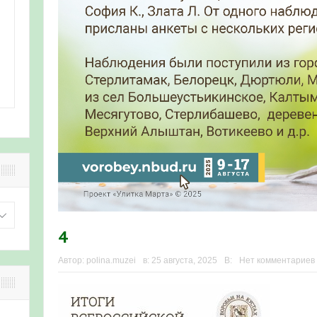
4
Автор:
polina.muzei
в:
25 августа, 2025
В:
Нет комментариев