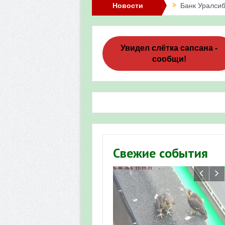
Новости
Банк Уралсиб
Итоги акции 
Три птенца с
Увидел слётка сапсана -
сообщи!
Итоги акции 
«Весенняя п
Мероприятие 
Фотофиксация
Участие башк
Свежие события
численности пт
«Весенняя п
Мониторинг о