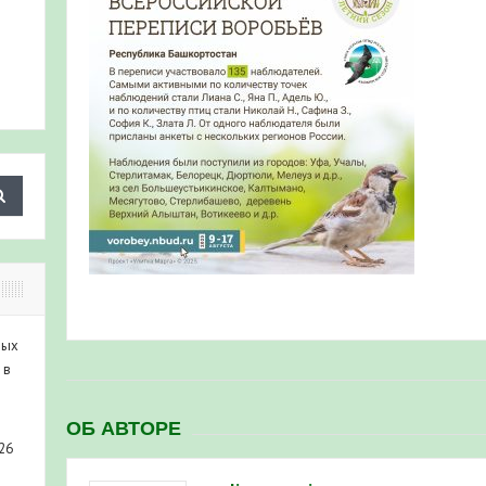
ных
 в
ОБ АВТОРЕ
26