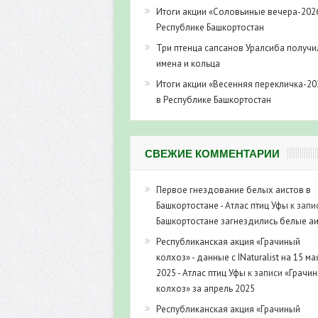
Итоги акции «Соловьиные вечера-202
Республике Башкортостан
Три птенца сапсанов Уралсиба получи
имена и кольца
Итоги акции «Весенняя перекличка-20
в Республике Башкортостан
СВЕЖИЕ КОММЕНТАРИИ
Первое гнездование белых аистов в
Башкортостане - Атлас птиц Уфы
к запи
Башкортостане загнездились белые а
Республиканская акция «Грачиный
колхоз» - данные с INaturalist на 15 ма
2025 - Атлас птиц Уфы
к записи
«Грачи
колхоз» за апрель 2025
Республиканская акция «Грачиный