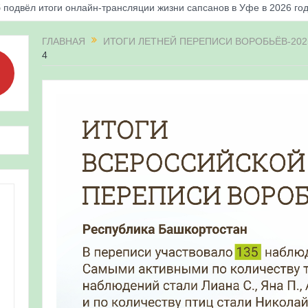
 подвёл итоги онлайн-трансляции жизни сапсанов в Уфе в 2026 го
«Соловьиные вечера-2026» в Республике Башкортостан
ГЛАВНАЯ
ИТОГИ ЛЕТНЕЙ ПЕРЕПИСИ ВОРОБЬЁВ-202
4
апсанов Уралсиба получили имена и кольца
«Весенняя перекличка-2026» в Республике Башкортостан
ерекличка-2026» — 21-31 мая 2026
для ребят из дневного лагеря центра олимпиадного движения «А
 и осмотр птенцов сапсанов на крыше Уралсиба в Уфе в 2026 г.
ирских орнитологов и бердвотчеров в проекте «Развитие програм
иц в европейской части России»
ерекличка-2026» — 11-20 мая 2026
рнитофауны на постоянных маршрутах в Республике Башкортостан