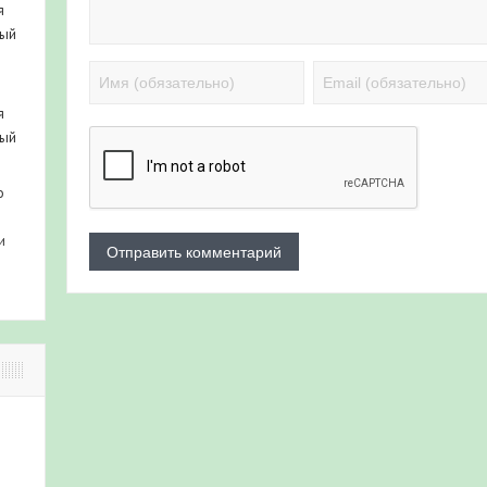
я
ный
я
ный
о
и