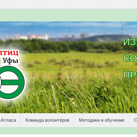
ИЗ
СО
ПР
 Атласа
Команда волонтёров
Методики и обучение
С