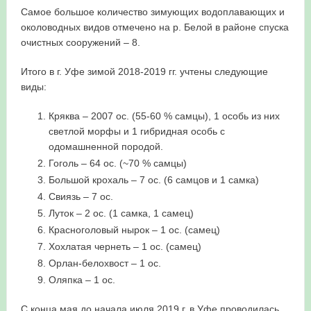
Самое большое количество зимующих водоплавающих и
околоводных видов отмечено на р. Белой в районе спуска
очистных сооружений – 8.
Итого в г. Уфе зимой 2018-2019 гг. учтены следующие
виды:
Кряква – 2007 ос. (55-60 % самцы), 1 особь из них
светлой морфы и 1 гибридная особь с
одомашненной породой.
Гоголь – 64 ос. (~70 % самцы)
Большой крохаль – 7 ос. (6 самцов и 1 самка)
Свиязь – 7 ос.
Луток – 2 ос. (1 самка, 1 самец)
Красноголовый нырок – 1 ос. (самец)
Хохлатая чернеть – 1 ос. (самец)
Орлан-белохвост – 1 ос.
Оляпка – 1 ос.
С конца мая до начала июля 2019 г. в Уфе проводилась