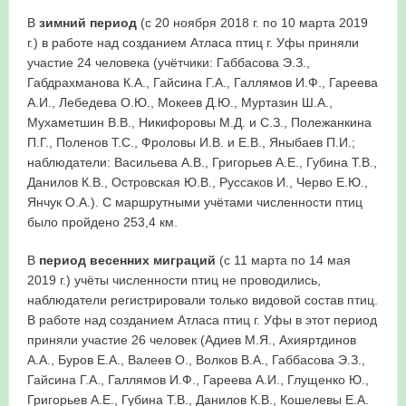
В
зимний период
(с 20 ноября 2018 г. по 10 марта 2019
г.) в работе над созданием Атласа птиц г. Уфы приняли
участие 24 человека (учётчики: Габбасова Э.З.,
Габдрахманова К.А., Гайсина Г.А., Галлямов И.Ф., Гареева
А.И., Лебедева О.Ю., Мокеев Д.Ю., Муртазин Ш.А.,
Мухаметшин В.В., Никифоровы М.Д. и С.З., Полежанкина
П.Г., Поленов Т.С., Фроловы И.В. и Е.В., Яныбаев П.И.;
наблюдатели: Васильева А.В., Григорьев А.Е., Губина Т.В.,
Данилов К.В., Островская Ю.В., Руссаков И., Черво Е.Ю.,
Янчук О.А.). С маршрутными учётами численности птиц
было пройдено 253,4 км.
В
период весенних миграций
(с 11 марта по 14 мая
2019 г.) учёты численности птиц не проводились,
наблюдатели регистрировали только видовой состав птиц.
В работе над созданием Атласа птиц г. Уфы в этот период
приняли участие 26 человек (Адиев М.Я., Ахияртдинов
А.А., Буров Е.А., Валеев О., Волков В.А., Габбасова Э.З.,
Гайсина Г.А., Галлямов И.Ф., Гареева А.И., Глущенко Ю.,
Григорьев А.Е., Губина Т.В., Данилов К.В., Кошелевы Е.А.