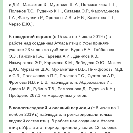
и Д.И., Максютов Э., Муртазин Ш.А., Полежанкина П.Г.,
Поленов Т.С., Руденко К.Н., Сатаева Э.Р., Фархутдинова
Г.А., Фаткуллин Р., Фроловы И.В. и Е.В., Хамитова Г.Ч.,
Черво Е.Ю.).
В
гнездовой период
(с 15 мая по 7 июля 2019 г.) в
работе над созданием Атласа птиц г. Уфы приняли
участие 23 человека (учётчики: Буров Е.А., Габбасова
Э.З., Гайсина Г.А., Гареева А.И., Данилов К.В.,
Ишмуратова Э.Р., Каримова К.М., Лебедева О.Ю., Мокеев
Д.Ю., Муртазин Ш.А., Мухаметшин В.В., Никифоровы М.Д.
и С.З., Полежанкина П.Г., Поленов Т.С., Султанов А.Р.,
Фроловы И.В. и Е.В.; наблюдатели: Абдрахманов И.,
Адиев М.Я., Губина Т.В., Рамазанова Д., Руденко К.Н.).
Пройдено 287,1 км маршрутных учётов.
В
послегнездовой и осенний периоды
(с 8 июля по 1
ноября 2019 г.) наблюдатели регистрировали только
видовой состав птиц. В работе над созданием Атласа
птиц г. Уфы в этот период приняли участие 12 человек: