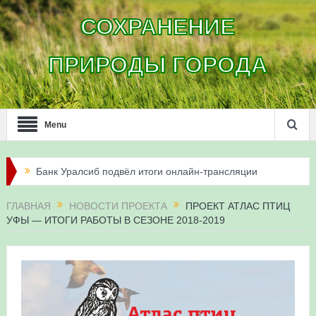
СОХРАНЕНИЕ
ПРИРОДЫ ГОРОДА
Menu
Банк Уралсиб подвёл итоги онлайн-трансляции
жизни сапсанов в Уфе в 2026 году
ГЛАВНАЯ
НОВОСТИ ПРОЕКТА
ПРОЕКТ АТЛАС ПТИЦ
УФЫ — ИТОГИ РАБОТЫ В СЕЗОНЕ 2018-2019
Итоги акции «Соловьиные вечера-2026» в
Республике Башкортостан
Три птенца сапсанов Уралсиба получили имена и
кольца