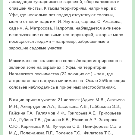
ликвидация кустарниковых зарослей, сбор валежника и
опавшей листвы. К таким территориям, например, в г.
Уфе, где несколько лет подряд отсутствуют соловьи,
можно отнести парк им. И. Якутова, сад им. С. Аксакова,
сад им. А. Матросова. Напротив, наблюдается активное
использование соловьями тех территорий, которые мало
посещаются людьми – например, заброшенные и
заросшие садовые участки.
Максимальное количество соловьёв зарегистрировано в
зелёной зоне на окраинах г. Уфы, на территории
Нагаевского лесничества (22 поющих ос.) – там, где
антропогенная нагрузка минимальна. Около 35% поющих
соловьёв наблюдались в приречных местообитаниях.
В акции принял участие 21 человек (Адиев М.Я., Акатьева
М.Н., Ахияртдинов А.А., Васильева А.В., Габбасова Э.З.,
Гайсина Г.А., Галлямов И.Ф., Григорьев А.Е., Григорьева
Л.А., Губина Т.В., Данилов К.В., Емшина А.Р., Захарова
С.Ю., Каримова К.М., Кучерова С.В., Никифоровы С.З. и
М.Д., Полежанкна П.Г., Поленов Т.С., Филатова Т.С.,