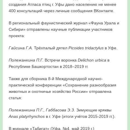
создания Атласа птиц г. Уфы дано населению не менее
400 консультаций через личные сообщения ВКонтакте.
В региональный фаунистический журнал «Фауна Урала и
Сибири» отправлены научные публикации участников
проекта:
Гайсина Г.А.
Трёхпалый дятел
Picoides tridactylus
в Уфе.
Полежанкина П.Г.
Встречи воронка
Delichon urbica
в
Республике Башкортостан в 2018–2019 гг.
Также для сборника 8-й Международной научно-
практической конференции «Сохранение разнообразия
животных и охотничье хозяйство России» отправлена
статья:
Полежанкина П.Г., Габбасова Э.З.
Зимующие кряквы
Anas platyrhynchos
в г. Уфе (итоги учётов 2015-2019 гг.).
В журнале «Табигат» (Уфа, №4, май 2019 г.)