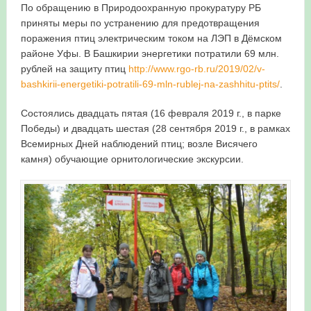
По обращению в Природоохранную прокуратуру РБ
приняты меры по устранению для предотвращения
поражения птиц электрическим током на ЛЭП в Дёмском
районе Уфы. В Башкирии энергетики потратили 69 млн.
рублей на защиту птиц
http://www.rgo-rb.ru/2019/02/v-
bashkirii-energetiki-potratili-69-mln-rublej-na-zashhitu-ptits/
.
Состоялись двадцать пятая (16 февраля 2019 г., в парке
Победы) и двадцать шестая (28 сентября 2019 г., в рамках
Всемирных Дней наблюдений птиц; возле Висячего
камня) обучающие орнитологические экскурсии.