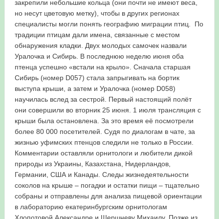
закрепили небольшие кольца (они почти не имеют веса,
но несут цветовую метку), чтобы в других регионах
специалисты могли понять географию миграции птиц. По
традиции птицам дали имена, связанные с местом
обнаружения кладки. Двух молодых самочек назвали
Уралочка и Сибирь. В последнюю неделю июня оба
птенца успешно «встали на крыло». Сначала старшая
Сибирь (номер D057) стала запрыгивать на бортик
выступа крыши, а затем и Уралочка (номер D058)
научилась вслед за сестрой. Первый настоящий полёт
они совершили во вторник 25 июня. 1 июля трансляция с
крыши была остановлена. За это время её посмотрели
более 80 000 посетителей. Судя по диалогам в чате, за
жизнью уфимских птенцов следили не только в России.
Комментарии оставляли орнитологи и любители дикой
природы из Украины, Казахстана, Нидерландов,
Германии, США и Канады. Следы жизнедеятельности
соколов на крыше – погадки и остатки пищи – тщательно
собраны и отправлены для анализа пищевой ориентации
в лабораторию екатеринбургским орнитологам
Хлопотовой Александре и Шершневу Михаилу. Позже из