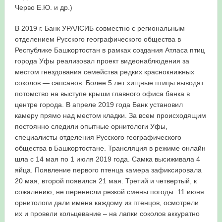
Черво Е.Ю. и др.)
В 2019 г. Банк УРАЛСИБ совместно с региональным
отделением Русского географического общества в
Республике Башкортостан в рамках создания Атласа птиц
города Уфы реализовал проект видеонаблюдения за
местом гнездования семейства редких краснокнижных
соколов — сапсанов. Более 5 лет хищные птицы выводят
потомство на выступе крыши главного офиса банка в
центре города. В апреле 2019 года Банк установил
камеру прямо над местом кладки. За всем происходящим
постоянно следили опытные орнитологи Уфы,
специалисты отделения Русского географического
общества в Башкортостане. Трансляция в режиме онлайн
шла с 14 мая по 1 июля 2019 года. Самка высиживала 4
яйца. Появление первого птенца камера зафиксировала
20 мая, второй появился 21 мая. Третий и четвертый, к
сожалению, не перенесли резкой смены погоды. 11 июня
орнитологи дали имена каждому из птенцов, осмотрели
их и провели кольцевание – на лапки соколов аккуратно