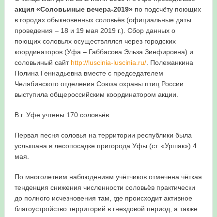
акция «Соловьиные вечера-2019»
по подсчёту поющих
в городах обыкновенных соловьёв (официальные даты
проведения – 18 и 19 мая 2019 г.). Сбор данных о
поющих соловьях осуществлялся через городских
координаторов (Уфа – Габбасова Эльза Зинфировна) и
соловьиный сайт
http://luscinia-luscinia.ru/
. Полежанкина
Полина Геннадьевна вместе с председателем
Челябинского отделения Союза охраны птиц России
выступила общероссийским координатором акции.
В г. Уфе учтены 170 соловьёв.
Первая песня соловья на территории республики была
услышана в лесопосадке пригорода Уфы (ст. «Уршак») 4
мая.
По многолетним наблюдениям учётчиков отмечена чёткая
тенденция снижения численности соловьёв практически
до полного исчезновения там, где происходит активное
благоустройство территорий в гнездовой период, а также