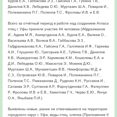
Буров Е.А., Габбасова Э.З., Гайсина Г.А., Губина Т.В.,
Данилов К.В., Лебедева О.Ю., Муртазин Ш.А., Поваров И.,
Полежанкина П.Г., Поленов Т.С., Фроловы И.В. и Е.В.
Всего за отчётный период в работе над созданием Атласа
птиц г. Уфы приняли участие 44 человека (Абдрахманов
И., Адиев М.Я., Ахияртдинов А.А., Буров Е.А., Валеев О.,
Васильева А.В., Волков В.А., Габбасова Э.З.,
Габдрахманова К.А., Гайсина Г.А., Галлямов И.Ф., Гареева
А.И., Глущенко Ю., Григорьев А.Е., Губина Т.В., Данилов
К.В., Ишмуратова Э.Р., Каримова К.М., Кошелевы Е.А. и
Д.И., Лебедева О.Ю., Максютов Э., Мокеев Д.Ю.,
Муртазин Ш.А., Мухаметшин В.В., Никифоровы М.Д. и
С.З., Островская Ю.В., Поваров И., Полежанкина П.Г.,
Поленов Т.С., Рамазанова Д., Руденко К.Н., Руссаков И.,
Сатаева Э.Р., Султанов А.Р., Фархутдинова Г.А., Фаткуллин
Р., Фроловы И.В. и Е.В., Хамитова Г.Ч., Черво Е.Ю., Янчук
О.А., Яныбаев П.И.).
Выявлены новые, ранее не отмечавшиеся на территории
городского округ г. Уфа, виды птиц: оляпка (Приложение II