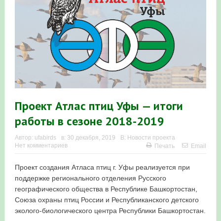
Итоги акции «Весенняя перекличка-2026» в
Республике Башкортостан
«Весенняя перекличка-2026» — 21-31 мая 2026
Мероприятие для ребят из дневного лагеря центра
олимпиадного движения «Аврора»
Проект Атлас птиц Уфы — итоги
Фотофиксация и осмотр птенцов сапсанов на крыше
работы в сезоне 2018-2019
Уралсиба в Уфе в 2026 г.
Автор:
ufabirds
в:
30 декабря, 2019
В:
Новости проекта
Участие башкирских орнитологов и бердвотчеров в
Нет комментариев
Печать
Email
проекте «Развитие программы мониторинга
Проект создания Атласа птиц г. Уфы реализуется при
поддержке регионального отделения Русского
численности птиц в европейской части России»
географического общества в Республике Башкортостан,
«Весенняя перекличка-2026» — 11-20 мая 2026
Союза охраны птиц России и Республиканского детского
эколого-биологического центра Республики Башкортостан.
Мониторинг орнитофауны на постоянных маршрутах