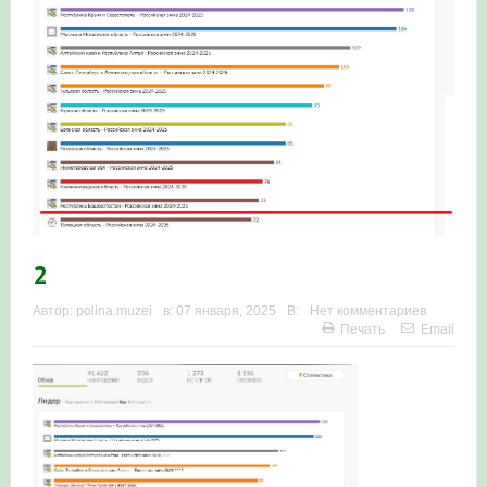
Итоги акции «Весенняя перекличка-2026» в
Республике Башкортостан
«Весенняя перекличка-2026» — 21-31 мая 2026
Мероприятие для ребят из дневного лагеря центра
олимпиадного движения «Аврора»
Фотофиксация и осмотр птенцов сапсанов на крыше
2
Уралсиба в Уфе в 2026 г.
Автор:
polina.muzei
в:
07 января, 2025
В:
Нет комментариев
Участие башкирских орнитологов и бердвотчеров в
Печать
Email
проекте «Развитие программы мониторинга
численности птиц в европейской части России»
«Весенняя перекличка-2026» — 11-20 мая 2026
Мониторинг орнитофауны на постоянных маршрутах