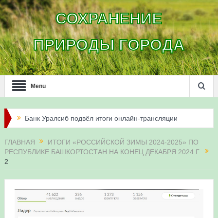
СОХРАНЕНИЕ
ПРИРОДЫ ГОРОДА
Menu
Банк Уралсиб подвёл итоги онлайн-трансляции
жизни сапсанов в Уфе в 2026 году
ГЛАВНАЯ
ИТОГИ «РОССИЙСКОЙ ЗИМЫ 2024-2025» ПО
РЕСПУБЛИКЕ БАШКОРТОСТАН НА КОНЕЦ ДЕКАБРЯ 2024 Г.
Итоги акции «Соловьиные вечера-2026» в
2
Республике Башкортостан
Три птенца сапсанов Уралсиба получили имена и
кольца