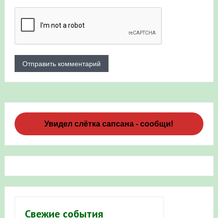
Увидел слётка сапсана - сообщи!
Свежие события