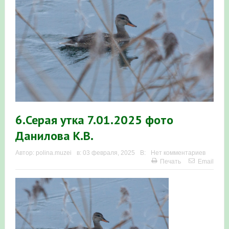
Итоги акции «Весенняя перекличка-2026» в
Республике Башкортостан
«Весенняя перекличка-2026» — 21-31 мая 2026
Мероприятие для ребят из дневного лагеря центра
олимпиадного движения «Аврора»
Фотофиксация и осмотр птенцов сапсанов на крыше
6.Серая утка 7.01.2025 фото
Уралсиба в Уфе в 2026 г.
Данилова К.В.
Участие башкирских орнитологов и бердвотчеров в
Автор:
polina.muzei
в:
03 февраля, 2025
В:
Нет комментариев
Печать
Email
проекте «Развитие программы мониторинга
численности птиц в европейской части России»
«Весенняя перекличка-2026» — 11-20 мая 2026
Мониторинг орнитофауны на постоянных маршрутах