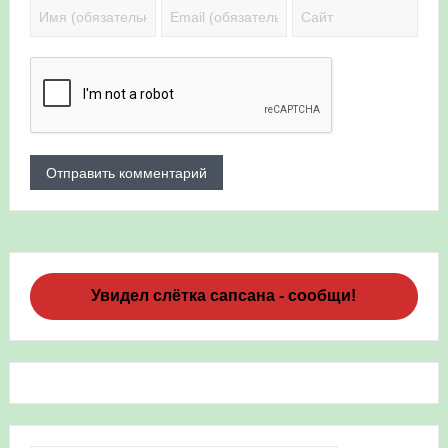
Увидел слётка сапсана - сообщи!