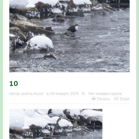
Итоги акции «Весенняя перекличка-2026» в
Республике Башкортостан
«Весенняя перекличка-2026» — 21-31 мая 2026
Мероприятие для ребят из дневного лагеря центра
олимпиадного движения «Аврора»
Фотофиксация и осмотр птенцов сапсанов на крыше
Уралсиба в Уфе в 2026 г.
10
Участие башкирских орнитологов и бердвотчеров в
Автор:
polina.muzei
в:
09 января, 2025
В:
Нет комментариев
Печать
Email
проекте «Развитие программы мониторинга
численности птиц в европейской части России»
«Весенняя перекличка-2026» — 11-20 мая 2026
Мониторинг орнитофауны на постоянных маршрутах