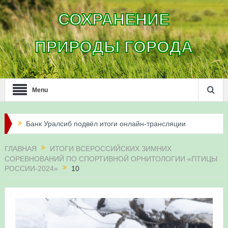
СОХРАНЕНИЕ
ПРИРОДЫ ГОРОДА
Menu
Банк Уралсиб подвёл итоги онлайн-трансляции
жизни сапсанов в Уфе в 2026 году
ГЛАВНАЯ
ИТОГИ ВСЕРОССИЙСКИХ ЗИМНИХ
СОРЕВНОВАНИЙ ПО СПОРТИВНОЙ ОРНИТОЛОГИИ «ПТИЦЫ
Итоги акции «Соловьиные вечера-2026» в
РОССИИ-2024»
10
Республике Башкортостан
Три птенца сапсанов Уралсиба получили имена и
кольца