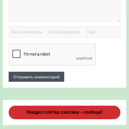
Увидел слётка сапсана - сообщи!