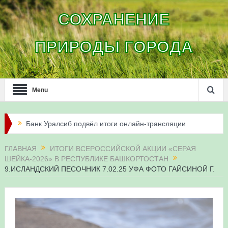
СОХРАНЕНИЕ
ПРИРОДЫ ГОРОДА
Menu
Банк Уралсиб подвёл итоги онлайн-трансляции
жизни сапсанов в Уфе в 2026 году
ГЛАВНАЯ
ИТОГИ ВСЕРОССИЙСКОЙ АКЦИИ «СЕРАЯ
ШЕЙКА-2026» В РЕСПУБЛИКЕ БАШКОРТОСТАН
Итоги акции «Соловьиные вечера-2026» в
9.ИСЛАНДСКИЙ ПЕСОЧНИК 7.02.25 УФА ФОТО ГАЙСИНОЙ Г.
Республике Башкортостан
Три птенца сапсанов Уралсиба получили имена и
кольца