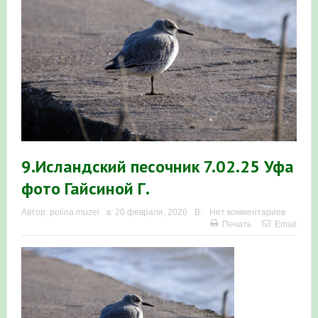
Итоги акции «Весенняя перекличка-2026» в
Республике Башкортостан
«Весенняя перекличка-2026» — 21-31 мая 2026
Мероприятие для ребят из дневного лагеря центра
олимпиадного движения «Аврора»
Фотофиксация и осмотр птенцов сапсанов на крыше
9.Исландский песочник 7.02.25 Уфа
Уралсиба в Уфе в 2026 г.
фото Гайсиной Г.
Участие башкирских орнитологов и бердвотчеров в
Автор:
polina.muzei
в:
20 февраля, 2026
В:
Нет комментариев
Печать
Email
проекте «Развитие программы мониторинга
численности птиц в европейской части России»
«Весенняя перекличка-2026» — 11-20 мая 2026
Мониторинг орнитофауны на постоянных маршрутах