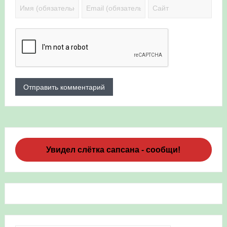
Увидел слётка сапсана - сообщи!