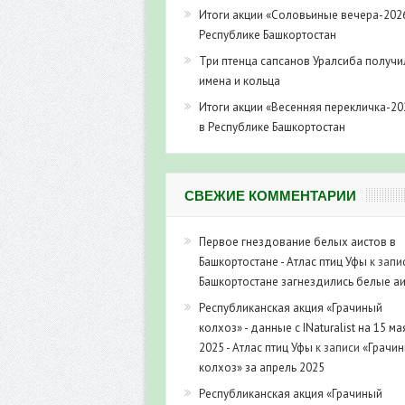
Итоги акции «Соловьиные вечера-202
Республике Башкортостан
Три птенца сапсанов Уралсиба получи
имена и кольца
Итоги акции «Весенняя перекличка-20
в Республике Башкортостан
СВЕЖИЕ КОММЕНТАРИИ
Первое гнездование белых аистов в
Башкортостане - Атлас птиц Уфы
к запи
Башкортостане загнездились белые а
Республиканская акция «Грачиный
колхоз» - данные с INaturalist на 15 ма
2025 - Атлас птиц Уфы
к записи
«Грачи
колхоз» за апрель 2025
Республиканская акция «Грачиный