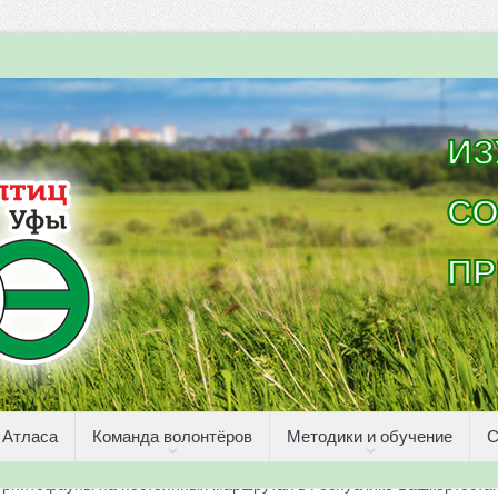
ИЗ
СО
ПР
 Атласа
Команда волонтёров
Методики и обучение
С