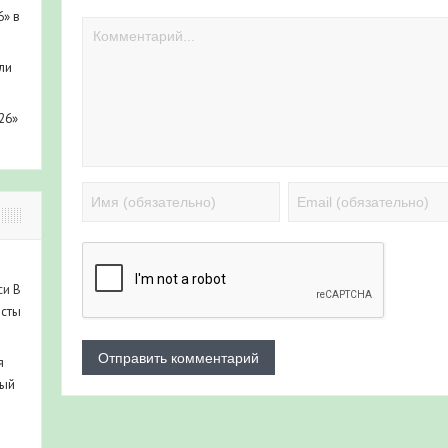
6» в
ли
26»
си
В
исты
я
ный