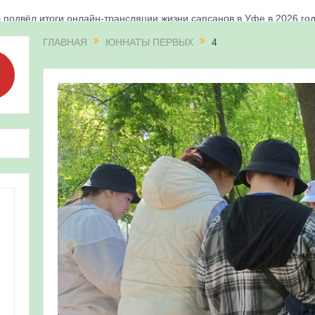
 подвёл итоги онлайн-трансляции жизни сапсанов в Уфе в 2026 го
«Соловьиные вечера-2026» в Республике Башкортостан
ГЛАВНАЯ
ЮННАТЫ ПЕРВЫХ
4
апсанов Уралсиба получили имена и кольца
«Весенняя перекличка-2026» в Республике Башкортостан
ерекличка-2026» — 21-31 мая 2026
для ребят из дневного лагеря центра олимпиадного движения «А
 и осмотр птенцов сапсанов на крыше Уралсиба в Уфе в 2026 г.
ирских орнитологов и бердвотчеров в проекте «Развитие програм
иц в европейской части России»
ерекличка-2026» — 11-20 мая 2026
рнитофауны на постоянных маршрутах в Республике Башкортостан