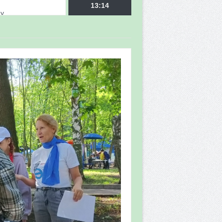
ду
13:14
врора»
мы мониторинга
 в 2026 году