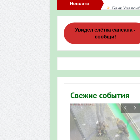
Новости
Банк Уралсиб
Итоги акции 
Три птенца с
Увидел слётка сапсана -
сообщи!
Итоги акции 
«Весенняя п
Мероприятие 
Фотофиксация
Участие башк
Свежие события
численности пт
«Весенняя п
Мониторинг о