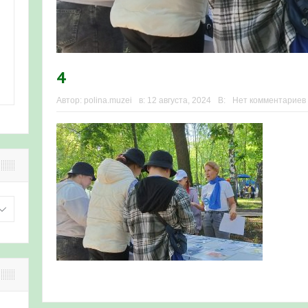
4
Автор:
polina.muzei
в:
12 августа, 2024
В:
Нет комментариев