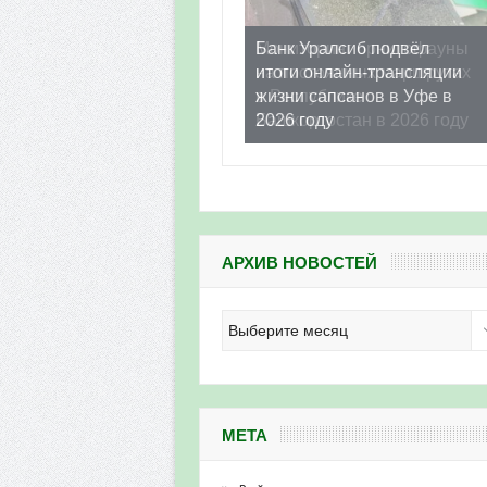
Банк Уралсиб подвёл
итоги онлайн-трансляции
жизни сапсанов в Уфе в
2026 году
АРХИВ НОВОСТЕЙ
Архив
новостей
МЕТА