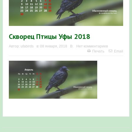
Итоги акции «Весенняя перекличка-2026» в
Республике Башкортостан
«Весенняя перекличка-2026» — 21-31 мая 2026
Скворец Птицы Уфы 2018
Мероприятие для ребят из дневного лагеря центра
Автор:
ufabirds
в:
08 января, 2018
В:
Нет комментариев
Печать
Email
олимпиадного движения «Аврора»
Фотофиксация и осмотр птенцов сапсанов на крыше
Уралсиба в Уфе в 2026 г.
Участие башкирских орнитологов и бердвотчеров в
проекте «Развитие программы мониторинга
численности птиц в европейской части России»
«Весенняя перекличка-2026» — 11-20 мая 2026
Мониторинг орнитофауны на постоянных маршрутах