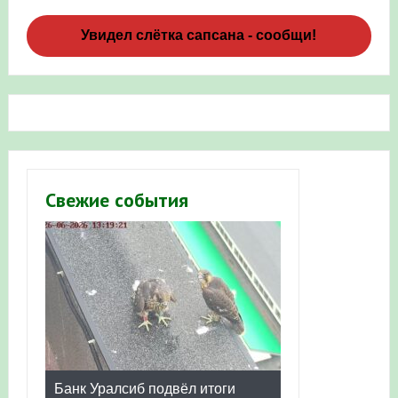
Увидел слётка сапсана - сообщи!
Свежие события
Банк Уралсиб подвёл итоги