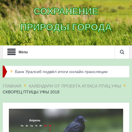
СОХРАНЕНИЕ
ПРИРОДЫ ГОРОДА
Menu
Банк Уралсиб подвёл итоги онлайн-трансляции
жизни сапсанов в Уфе в 2026 году
ГЛАВНАЯ
КАЛЕНДАРИ ОТ ПРОЕКТА АТЛАСА ПТИЦ УФЫ
СКВОРЕЦ ПТИЦЫ УФЫ 2018
Итоги акции «Соловьиные вечера-2026» в
Республике Башкортостан
Три птенца сапсанов Уралсиба получили имена и
кольца