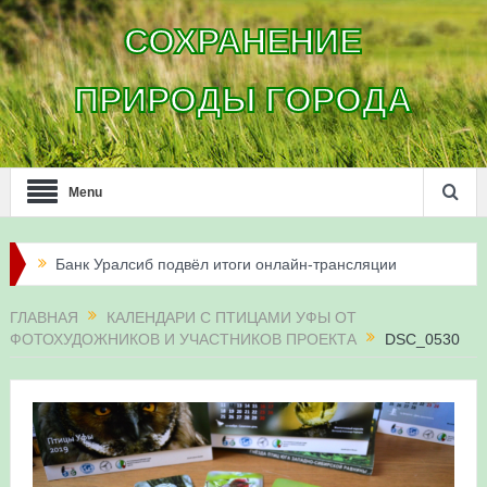
СОХРАНЕНИЕ
ПРИРОДЫ ГОРОДА
Menu
Банк Уралсиб подвёл итоги онлайн-трансляции
жизни сапсанов в Уфе в 2026 году
ГЛАВНАЯ
КАЛЕНДАРИ С ПТИЦАМИ УФЫ ОТ
ФОТОХУДОЖНИКОВ И УЧАСТНИКОВ ПРОЕКТА
DSC_0530
Итоги акции «Соловьиные вечера-2026» в
Республике Башкортостан
Три птенца сапсанов Уралсиба получили имена и
кольца