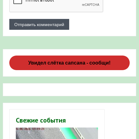
Увидел слётка сапсана - сообщи!
Свежие события