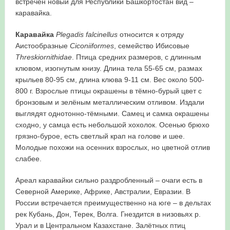
встречен новый для Республики Башкортостан вид –
каравайка.
в Республике Башкортостан в 2026 году
Каравайка
Plegadis falcinellus
относится к отряду
Аистообразные
Ciconiiformes
, семейство Ибисовые
Threskiornithidae
. Птица средних размеров, с длинным
клювом, изогнутым книзу. Длина тела 55-65 см, размах
крыльев 80-95 см, длина клюва 9-11 см. Вес около 500-
800 г. Взрослые птицы окрашены в тёмно-бурый цвет с
бронзовым и зелёным металлическим отливом. Издали
выглядят однотонно-тёмными. Самец и самка окрашены
сходно, у самца есть небольшой хохолок. Осенью брюхо
грязно-бурое, есть светлый крап на голове и шее.
Молодые похожи на осенних взрослых, но цветной отлив
слабее.
Ареал каравайки сильно раздробленный – очаги есть в
Северной Америке, Африке, Австралии, Евразии. В
России встречается преимущественно на юге – в дельтах
рек Кубань, Дон, Терек, Волга. Гнездится в низовьях р.
Урал и в Центральном Казахстане. Залётных птиц