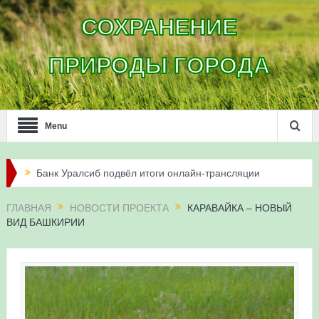
СОХРАНЕНИЕ
ПРИРОДЫ ГОРОДА
Menu
Банк Уралсиб подвёл итоги онлайн-трансляции
жизни сапсанов в Уфе в 2026 году
ГЛАВНАЯ
НОВОСТИ ПРОЕКТА
КАРАВАЙКА – НОВЫЙ
ВИД БАШКИРИИ
Итоги акции «Соловьиные вечера-2026» в
Республике Башкортостан
Три птенца сапсанов Уралсиба получили имена и
кольца