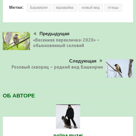
Метки:
Башкирия
каравайка
новый вид
птицы
Предыдущая
«Весенняя перекличка-2020» –
обыкновенный соловей
Следующая
Розовый скворец – редкий вид Башкирии
ОБ АВТОРЕ
polina.muzei