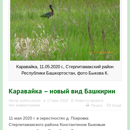
Итоги акции «Весенняя перекличка-2026» в
Республике Башкортостан
«Весенняя перекличка-2026» — 21-31 мая 2026
Мероприятие для ребят из дневного лагеря центра
олимпиадного движения «Аврора»
Фотофиксация и осмотр птенцов сапсанов на крыше
Каравайка, 11.05.2020 г., Стерлитамакский район
Уралсиба в Уфе в 2026 г.
Республики Башкортостан, фото Быкова К.
Участие башкирских орнитологов и бердвотчеров в
Каравайка – новый вид Башкирии
проекте «Развитие программы мониторинга
Автор:
polina.muzei
в:
17 мая, 2020
В:
Новости проекта
Нет комментариев
численности птиц в европейской части России»
Печать
Email
«Весенняя перекличка-2026» — 11-20 мая 2026
11 мая 2020 г. в окрестностях д. Покровка
Стерлитамакского района Константином Быковым
Мониторинг орнитофауны на постоянных маршрутах