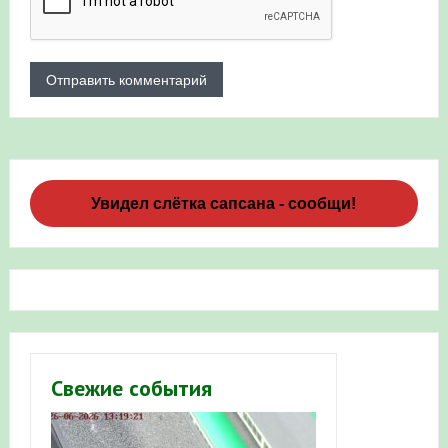
Увидел слётка сапсана - сообщи!
Свежие события