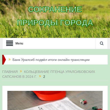
СОХРАНЕНИЕ
ПРИРОДЫ ГОРОДА
Menu
Банк Уралсиб подвёл итоги онлайн-трансляции
жизни сапсанов в Уфе в 2026 году
ГЛАВНАЯ
КОЛЬЦЕВАНИЕ ПТЕНЦА УРАЛСИБОВСКИХ
САПСАНОВ В 2024 Г.
2
Итоги акции «Соловьиные вечера-2026» в
Республике Башкортостан
Три птенца сапсанов Уралсиба получили имена и
кольца