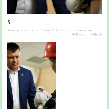
в Республике Башкортостан в 2026 году
5
Автор:
polina.muzei
в:
11 июня, 2024
В:
Нет комментариев
Печать
Email