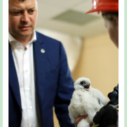
Итоги акции «Весенняя перекличка-2026» в
Республике Башкортостан
«Весенняя перекличка-2026» — 21-31 мая 2026
Мероприятие для ребят из дневного лагеря центра
олимпиадного движения «Аврора»
Фотофиксация и осмотр птенцов сапсанов на крыше
Уралсиба в Уфе в 2026 г.
Участие башкирских орнитологов и бердвотчеров в
проекте «Развитие программы мониторинга
численности птиц в европейской части России»
«Весенняя перекличка-2026» — 11-20 мая 2026
Мониторинг орнитофауны на постоянных маршрутах