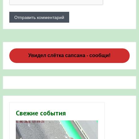
Увидел слётка сапсана - сообщи!
Свежие события