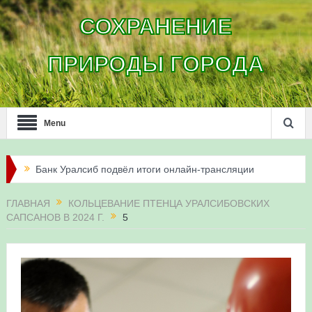
СОХРАНЕНИЕ
ПРИРОДЫ ГОРОДА
Menu
Банк Уралсиб подвёл итоги онлайн-трансляции
жизни сапсанов в Уфе в 2026 году
ГЛАВНАЯ
КОЛЬЦЕВАНИЕ ПТЕНЦА УРАЛСИБОВСКИХ
САПСАНОВ В 2024 Г.
5
Итоги акции «Соловьиные вечера-2026» в
Республике Башкортостан
Три птенца сапсанов Уралсиба получили имена и
кольца