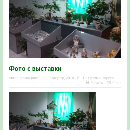
Итоги акции «Весенняя перекличка-2026» в
Республике Башкортостан
«Весенняя перекличка-2026» — 21-31 мая 2026
Мероприятие для ребят из дневного лагеря центра
олимпиадного движения «Аврора»
Фотофиксация и осмотр птенцов сапсанов на крыше
Фото с выставки
Уралсиба в Уфе в 2026 г.
Автор:
polina.muzei
в:
17 августа, 2018
В:
Нет комментариев
Печать
Email
Участие башкирских орнитологов и бердвотчеров в
проекте «Развитие программы мониторинга
численности птиц в европейской части России»
«Весенняя перекличка-2026» — 11-20 мая 2026
Мониторинг орнитофауны на постоянных маршрутах