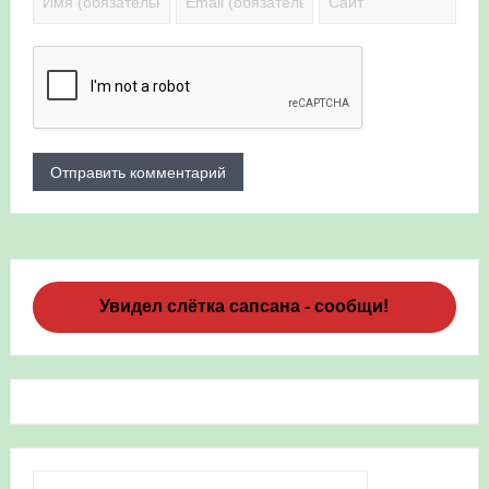
Увидел слётка сапсана - сообщи!