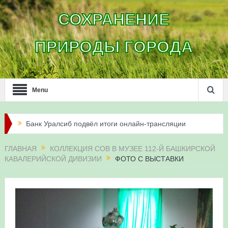
СОХРАНЕНИЕ
ПРИРОДЫ ГОРОДА
Menu
Банк Уралсиб подвёл итоги онлайн-трансляции
жизни сапсанов в Уфе в 2026 году
ГЛАВНАЯ
КОЛЛЕКЦИЯ СОВ В МУЗЕЕ 112-Й БАШКИРСКОЙ
КАВАЛЕРИЙСКОЙ ДИВИЗИИ
ФОТО С ВЫСТАВКИ
Итоги акции «Соловьиные вечера-2026» в
Республике Башкортостан
Три птенца сапсанов Уралсиба получили имена и
кольца