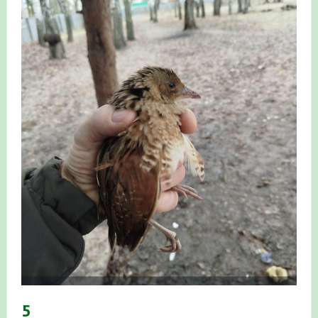
Итоги акции «Весенняя перекличка-2026» в
Республике Башкортостан
«Весенняя перекличка-2026» — 21-31 мая 2026
Мероприятие для ребят из дневного лагеря центра
олимпиадного движения «Аврора»
Фотофиксация и осмотр птенцов сапсанов на крыше
Уралсиба в Уфе в 2026 г.
Участие башкирских орнитологов и бердвотчеров в
проекте «Развитие программы мониторинга
численности птиц в европейской части России»
«Весенняя перекличка-2026» — 11-20 мая 2026
5
Мониторинг орнитофауны на постоянных маршрутах