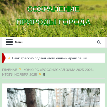
СОХРАНЕНИЕ
ПРИРОДЫ ГОРОДА
Menu
Банк Уралсиб подвёл итоги онлайн-трансляции
жизни сапсанов в Уфе в 2026 году
ГЛАВНАЯ
КОНКУРС «РОССИЙСКАЯ ЗИМА 2025-2026» —
ИТОГИ НОЯБРЯ 2025
5
Итоги акции «Соловьиные вечера-2026» в
Республике Башкортостан
Три птенца сапсанов Уралсиба получили имена и
кольца