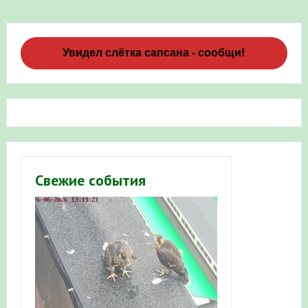
Увидел слётка сапсана - сообщи!
Свежие события