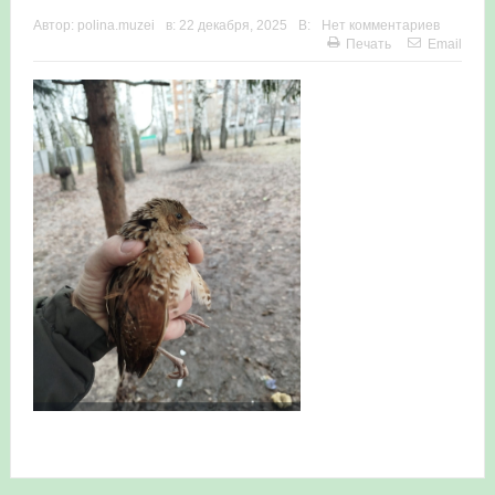
Автор:
polina.muzei
в:
22 декабря, 2025
В:
Нет комментариев
в Республике Башкортостан в 2026 году
Печать
Email