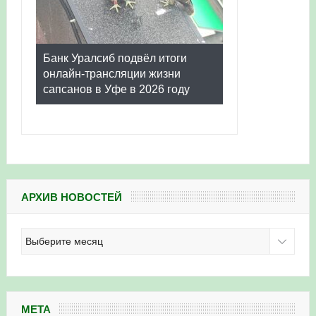
Банк Уралсиб подвёл итоги
онлайн-трансляции жизни
сапсанов в Уфе в 2026 году
АРХИВ НОВОСТЕЙ
Архив
новостей
МЕТА