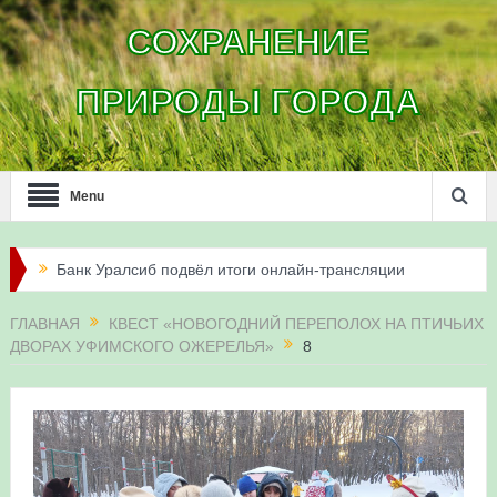
СОХРАНЕНИЕ
ПРИРОДЫ ГОРОДА
Menu
Банк Уралсиб подвёл итоги онлайн-трансляции
жизни сапсанов в Уфе в 2026 году
ГЛАВНАЯ
КВЕСТ «НОВОГОДНИЙ ПЕРЕПОЛОХ НА ПТИЧЬИХ
ДВОРАХ УФИМСКОГО ОЖЕРЕЛЬЯ»
8
Итоги акции «Соловьиные вечера-2026» в
Республике Башкортостан
Три птенца сапсанов Уралсиба получили имена и
кольца