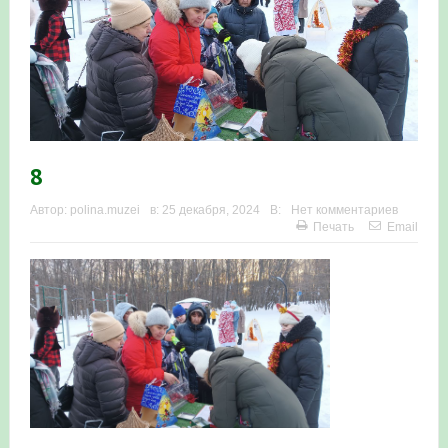
Итоги акции «Весенняя перекличка-2026» в
Республике Башкортостан
«Весенняя перекличка-2026» — 21-31 мая 2026
Мероприятие для ребят из дневного лагеря центра
8
олимпиадного движения «Аврора»
Автор:
polina.muzei
в:
25 декабря, 2024
В:
Нет комментариев
Фотофиксация и осмотр птенцов сапсанов на крыше
Печать
Email
Уралсиба в Уфе в 2026 г.
Участие башкирских орнитологов и бердвотчеров в
проекте «Развитие программы мониторинга
численности птиц в европейской части России»
«Весенняя перекличка-2026» — 11-20 мая 2026
Мониторинг орнитофауны на постоянных маршрутах