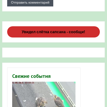
Увидел слётка сапсана - сообщи!
Свежие события