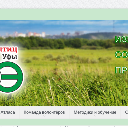
ИЗ
СО
ПР
 Атласа
Команда волонтёров
Методики и обучение
С