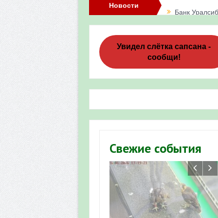
Новости
Банк Уралсиб
Итоги акции 
Три птенца с
Увидел слётка сапсана -
сообщи!
Итоги акции 
«Весенняя п
Мероприятие 
Фотофиксация
Участие башк
Свежие события
численности пт
«Весенняя п
Мониторинг о