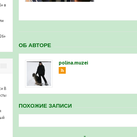
6» в
ли
26»
ОБ АВТОРЕ
polina.muzei
си
В
исты
ПОХОЖИЕ ЗАПИСИ
я
ный