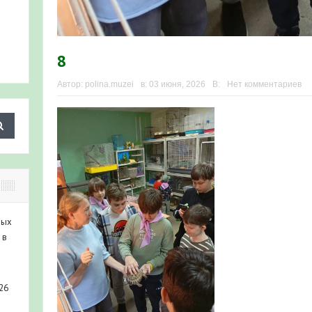
8
Автор:
polina.muzei
в:
03 июня, 2026
В:
Нет комментариев
ных
 в
26