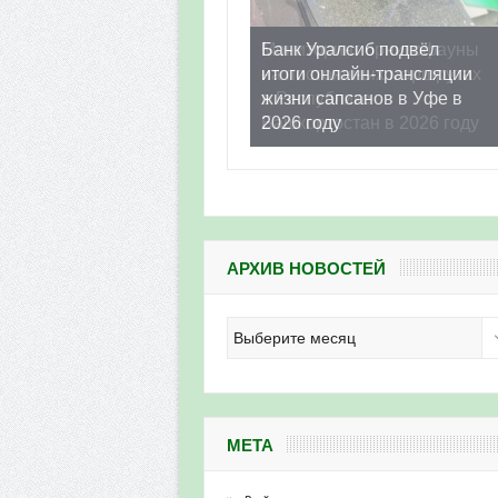
Банк Уралсиб подвёл
итоги онлайн-трансляции
жизни сапсанов в Уфе в
2026 году
АРХИВ НОВОСТЕЙ
Архив
новостей
МЕТА