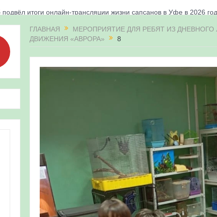
 подвёл итоги онлайн-трансляции жизни сапсанов в Уфе в 2026 го
«Соловьиные вечера-2026» в Республике Башкортостан
ГЛАВНАЯ
МЕРОПРИЯТИЕ ДЛЯ РЕБЯТ ИЗ ДНЕВНОГО
ДВИЖЕНИЯ «АВРОРА»
8
апсанов Уралсиба получили имена и кольца
«Весенняя перекличка-2026» в Республике Башкортостан
ерекличка-2026» — 21-31 мая 2026
для ребят из дневного лагеря центра олимпиадного движения «А
 и осмотр птенцов сапсанов на крыше Уралсиба в Уфе в 2026 г.
ирских орнитологов и бердвотчеров в проекте «Развитие програм
иц в европейской части России»
ерекличка-2026» — 11-20 мая 2026
рнитофауны на постоянных маршрутах в Республике Башкортостан