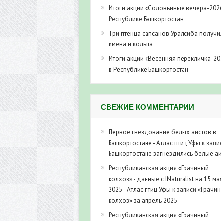
Итоги акции «Соловьиные вечера-202
Республике Башкортостан
Три птенца сапсанов Уралсиба получи
имена и кольца
Итоги акции «Весенняя перекличка-20
в Республике Башкортостан
СВЕЖИЕ КОММЕНТАРИИ
Первое гнездование белых аистов в
Башкортостане - Атлас птиц Уфы
к запи
Башкортостане загнездились белые а
Республиканская акция «Грачиный
колхоз» - данные с INaturalist на 15 ма
2025 - Атлас птиц Уфы
к записи
«Грачи
колхоз» за апрель 2025
Республиканская акция «Грачиный