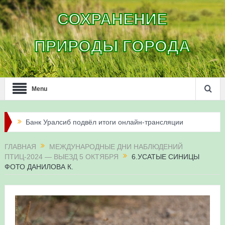
СОХРАНЕНИЕ
ПРИРОДЫ ГОРОДА
Menu
Банк Уралсиб подвёл итоги онлайн-трансляции
жизни сапсанов в Уфе в 2026 году
ГЛАВНАЯ
МЕЖДУНАРОДНЫЕ ДНИ НАБЛЮДЕНИЙ
ПТИЦ-2024 — ВЫЕЗД 5 ОКТЯБРЯ
6.УСАТЫЕ СИНИЦЫ
Итоги акции «Соловьиные вечера-2026» в
ФОТО ДАНИЛОВА К.
Республике Башкортостан
Три птенца сапсанов Уралсиба получили имена и
кольца