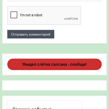
Увидел слётка сапсана - сообщи!