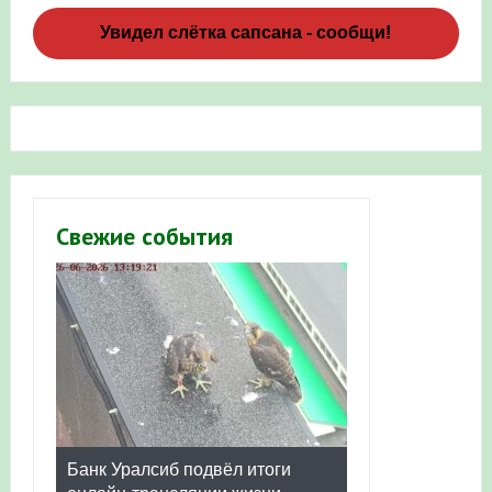
Увидел слётка сапсана - сообщи!
Свежие события
Банк Уралсиб подвёл итоги