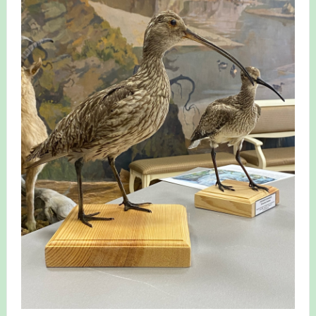
Итоги акции «Весенняя перекличка-2026» в
Республике Башкортостан
«Весенняя перекличка-2026» — 21-31 мая 2026
Мероприятие для ребят из дневного лагеря центра
олимпиадного движения «Аврора»
Фотофиксация и осмотр птенцов сапсанов на крыше
Уралсиба в Уфе в 2026 г.
Участие башкирских орнитологов и бердвотчеров в
проекте «Развитие программы мониторинга
численности птиц в европейской части России»
«Весенняя перекличка-2026» — 11-20 мая 2026
Мониторинг орнитофауны на постоянных маршрутах