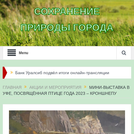
СОХРАНЕНИЕ
ПРИРОДЫ ГОРОДА
Menu
Банк Уралсиб подвёл итоги онлайн-трансляции
жизни сапсанов в Уфе в 2026 году
ГЛАВНАЯ
АКЦИИ И МЕРОПРИЯТИЯ
МИНИ-ВЫСТАВКА В
УФЕ, ПОСВЯЩЁННАЯ ПТИЦЕ ГОДА 2023 – КРОНШНЕПУ
Итоги акции «Соловьиные вечера-2026» в
Республике Башкортостан
Три птенца сапсанов Уралсиба получили имена и
кольца