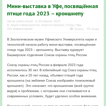
Мини-выставка в Уфе, посвящённая
в Республике Башкортостан в 2026 году
птице года 2023 – кроншнепу
Автор:
polina.muzei
в:
04 апреля, 2023
В:
Акции и мероприятия
,
Новости проекта
,
Птицы Уфы
Нет комментариев
Печать
Email
В Зоологическом музее Уфимского Университета науки и
технологий начала работу мини-выставка, посвящённая
птице года 2023 – кроншнепу. Выставку курирует
Башкирское отделение Союза охраны птиц России.
Союзу охраны птиц России в феврале 2023 года
исполнилось 30 лет. В юбилейный год Союз охраны птиц
России, как и 20 лет назад, объявил птицей года
кроншнепа (на эмблеме Союза изображён тонкоклювый
кроншнеп). Это означает, что кроншнепам (всей группе
видов) и проблемам, с которыми они сталкиваются в
современных условиях, будет уделено особое внимание.