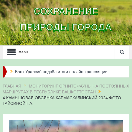
СОХРАНЕНИЕ
ПРИРОДЫ ГОРОДА
Menu
Банк Уралсиб подвёл итоги онлайн-трансляции
жизни сапсанов в Уфе в 2026 году
ГЛАВНАЯ
МОНИТОРИНГ ОРНИТОФАУНЫ НА ПОСТОЯННЫХ
МАРШРУТАХ В РЕСПУБЛИКЕ БАШКОРТОСТАН
Итоги акции «Соловьиные вечера-2026» в
4.КАМЫШОВАЯ ОВСЯНКА КАРМАСКАЛИНСКИЙ 2024 ФОТО
ГАЙСИНОЙ Г.А.
Республике Башкортостан
Три птенца сапсанов Уралсиба получили имена и
кольца