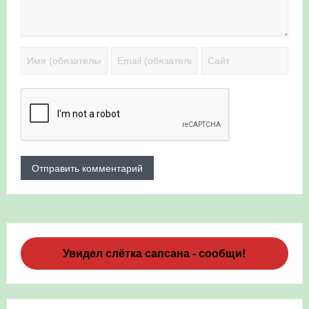
Увидел слётка сапсана - сообщи!