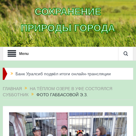
СОХРАНЕНИЕ
ПРИРОДЫ ГОРОДА
Menu
Банк Уралсиб подвёл итоги онлайн-трансляции
жизни сапсанов в Уфе в 2026 году
ГЛАВНАЯ
НА ТЁПЛОМ ОЗЕРЕ В УФЕ СОСТОЯЛСЯ
СУББОТНИК
ФОТО ГАББАСОВОЙ Э.З.
Итоги акции «Соловьиные вечера-2026» в
Республике Башкортостан
Три птенца сапсанов Уралсиба получили имена и
кольца