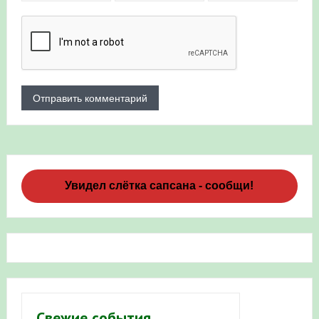
Увидел слётка сапсана - сообщи!
Свежие события