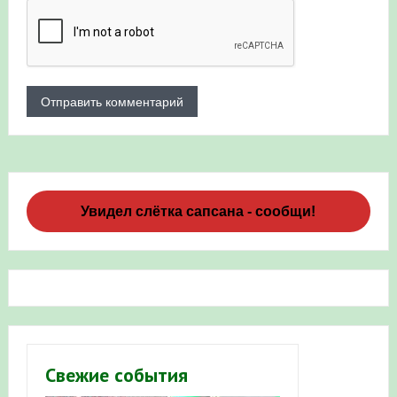
Увидел слётка сапсана - сообщи!
Свежие события