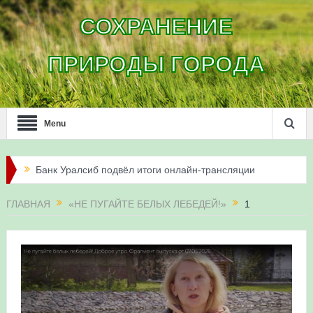
СОХРАНЕНИЕ
ПРИРОДЫ ГОРОДА
Menu
Банк Уралсиб подвёл итоги онлайн-трансляции
жизни сапсанов в Уфе в 2026 году
ГЛАВНАЯ
«НЕ ПУГАЙТЕ БЕЛЫХ ЛЕБЕДЕЙ!»
1
Итоги акции «Соловьиные вечера-2026» в
Республике Башкортостан
Три птенца сапсанов Уралсиба получили имена и
кольца