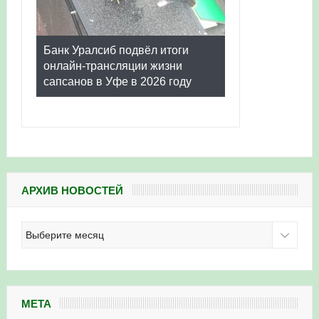
Банк Уралсиб подвёл итоги
онлайн-трансляции жизни
сапсанов в Уфе в 2026 году
АРХИВ НОВОСТЕЙ
Архив
новостей
МЕТА