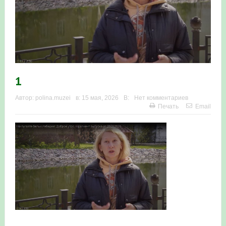
Итоги акции «Весенняя перекличка-2026» в
Республике Башкортостан
«Весенняя перекличка-2026» — 21-31 мая 2026
Мероприятие для ребят из дневного лагеря центра
1
олимпиадного движения «Аврора»
Автор:
polina.muzei
в:
15 мая, 2026
В:
Нет комментариев
Печать
Email
Фотофиксация и осмотр птенцов сапсанов на крыше
Уралсиба в Уфе в 2026 г.
Участие башкирских орнитологов и бердвотчеров в
проекте «Развитие программы мониторинга
численности птиц в европейской части России»
«Весенняя перекличка-2026» — 11-20 мая 2026
Мониторинг орнитофауны на постоянных маршрутах