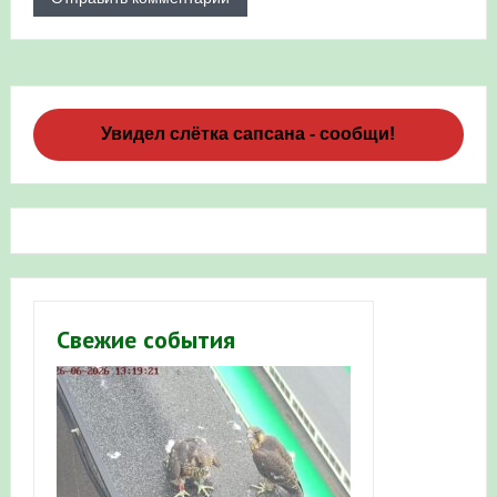
Увидел слётка сапсана - сообщи!
Свежие события