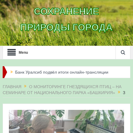
СОХРАНЕНИЕ
ПРИРОДЫ ГОРОДА
Menu
Банк Уралсиб подвёл итоги онлайн-трансляции
жизни сапсанов в Уфе в 2026 году
ГЛАВНАЯ
О МОНИТОРИНГЕ ГНЕЗДЯЩИХСЯ ПТИЦ – НА
СЕМИНАРЕ ОТ НАЦИОНАЛЬНОГО ПАРКА «БАШКИРИЯ»
3
Итоги акции «Соловьиные вечера-2026» в
Республике Башкортостан
Три птенца сапсанов Уралсиба получили имена и
кольца