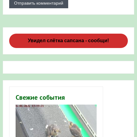
Увидел слётка сапсана - сообщи!
Свежие события