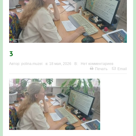
Итоги акции «Весенняя перекличка-2026» в
Республике Башкортостан
«Весенняя перекличка-2026» — 21-31 мая 2026
Мероприятие для ребят из дневного лагеря центра
3
олимпиадного движения «Аврора»
Автор:
polina.muzei
в:
18 мая, 2026
В:
Нет комментариев
Фотофиксация и осмотр птенцов сапсанов на крыше
Печать
Email
Уралсиба в Уфе в 2026 г.
Участие башкирских орнитологов и бердвотчеров в
проекте «Развитие программы мониторинга
численности птиц в европейской части России»
«Весенняя перекличка-2026» — 11-20 мая 2026
Мониторинг орнитофауны на постоянных маршрутах