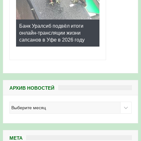
Банк Уралсиб подвёл итоги
онлайн-трансляции жизни
сапсанов в Уфе в 2026 году
АРХИВ НОВОСТЕЙ
Архив
новостей
МЕТА