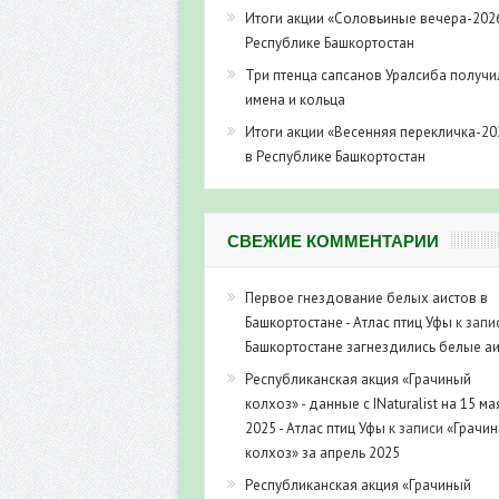
Итоги акции «Соловьиные вечера-202
Республике Башкортостан
Три птенца сапсанов Уралсиба получи
имена и кольца
Итоги акции «Весенняя перекличка-20
в Республике Башкортостан
СВЕЖИЕ КОММЕНТАРИИ
Первое гнездование белых аистов в
Башкортостане - Атлас птиц Уфы
к запи
Башкортостане загнездились белые а
Республиканская акция «Грачиный
колхоз» - данные с INaturalist на 15 ма
2025 - Атлас птиц Уфы
к записи
«Грачи
колхоз» за апрель 2025
Республиканская акция «Грачиный