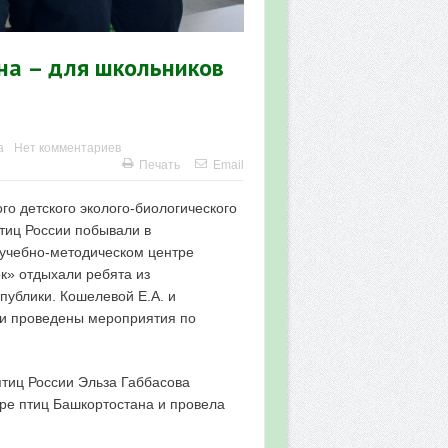
на – для школьников
а
Нет комментариев
Печать
Email
ого детского эколого-биологического
тиц России побывали в
 учебно-методическом центре
к» отдыхали ребята из
публики. Кошелевой Е.А. и
ли проведены мероприятия по
тиц России Эльза Габбасова
ре птиц Башкортостана и провела