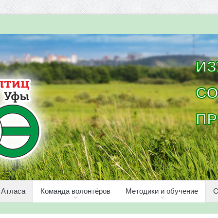
ИЗ
СО
ПР
 Атласа
Команда волонтёров
Методики и обучение
С