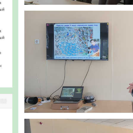
я
ный
я
ный
о
и