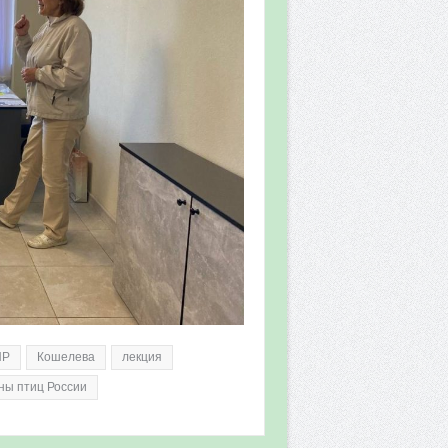
НР
Кошелева
лекция
ны птиц России