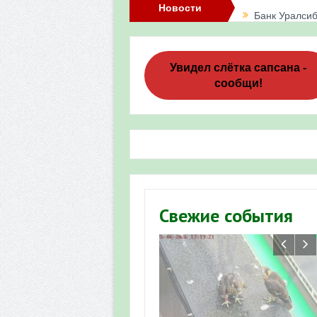
Новости
Банк Уралсиб
Итоги акции 
Три птенца с
Увидел слётка сапсана -
сообщи!
Итоги акции 
«Весенняя п
Мероприятие 
Фотофиксация
Участие башк
Свежие события
численности пт
«Весенняя п
Мониторинг о