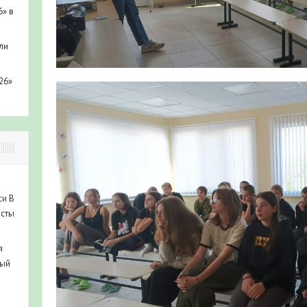
6» в
ли
26»
си
В
исты
я
ный