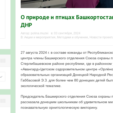
О природе и птицах Башкортоста
ДНР
Автор:
polina.muzei
в:
03 сентября, 2024
В:
Акции и мероприятия
,
Методики и обучение
,
Новости проект
27 августа 2024 г. в составе команды от Республиканск
центра члены Башкирского отделения Союза охраны п
Стерлибашевском районе республики, где в районном
«Авангард»/детском оздоровительном центре «Орлёно
образовательных организаций Донецкой Народной Рес
Габбасовой Э.З. для более чем 80 донецких детей бы
экологической тематике.
Председатель Башкирского отделения Союза охраны п
рассказала донецким школьникам об удивительном ми
познавательную орнитологическую викторину.