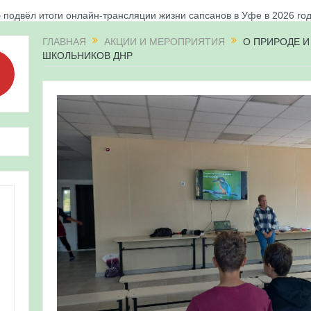
 подвёл итоги онлайн-трансляции жизни сапсанов в Уфе в 2026 го
«Соловьиные вечера-2026» в Республике Башкортостан
ГЛАВНАЯ
АКЦИИ И МЕРОПРИЯТИЯ
О ПРИРОДЕ И
ШКОЛЬНИКОВ ДНР
апсанов Уралсиба получили имена и кольца
«Весенняя перекличка-2026» в Республике Башкортостан
ерекличка-2026» — 21-31 мая 2026
для ребят из дневного лагеря центра олимпиадного движения «А
 и осмотр птенцов сапсанов на крыше Уралсиба в Уфе в 2026 г.
ирских орнитологов и бердвотчеров в проекте «Развитие програм
иц в европейской части России»
ерекличка-2026» — 11-20 мая 2026
рнитофауны на постоянных маршрутах в Республике Башкортостан