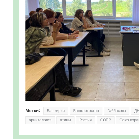
Метки:
Башкирия
Башкортостан
Габбасова
Д
орнитология
птицы
Россия
СОПР
Союз охра