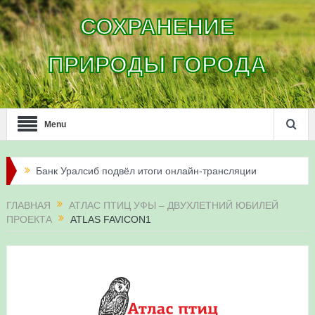
СОХРАНЕНИЕ
ПРИРОДЫ ГОРОДА
Menu
Банк Уралсиб подвёл итоги онлайн-трансляции
жизни сапсанов в Уфе в 2026 году
ГЛАВНАЯ
АТЛАС ПТИЦ УФЫ – ДВУХЛЕТНИЙ ЮБИЛЕЙ
ПРОЕКТА
ATLAS FAVICON1
Итоги акции «Соловьиные вечера-2026» в
Республике Башкортостан
Три птенца сапсанов Уралсиба получили имена и
кольца