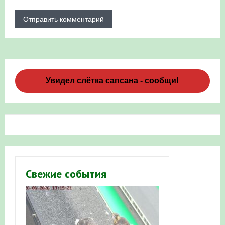
Увидел слётка сапсана - сообщи!
Свежие события