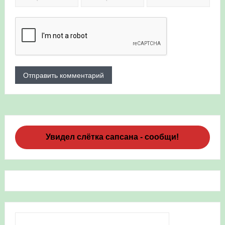
Увидел слётка сапсана - сообщи!