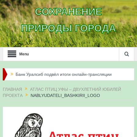
СОХРАНЕНИЕ
ПРИРОДЫ ГОРОДА
Menu
Банк Уралсиб подвёл итоги онлайн-трансляции
жизни сапсанов в Уфе в 2026 году
ГЛАВНАЯ
АТЛАС ПТИЦ УФЫ – ДВУХЛЕТНИЙ ЮБИЛЕЙ
ПРОЕКТА
NABLYUDATELI_BASHKIRII_LOGO
Итоги акции «Соловьиные вечера-2026» в
Республике Башкортостан
Три птенца сапсанов Уралсиба получили имена и
кольца