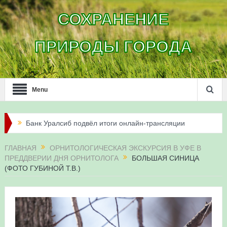
СОХРАНЕНИЕ
ПРИРОДЫ ГОРОДА
Menu
Банк Уралсиб подвёл итоги онлайн-трансляции
жизни сапсанов в Уфе в 2026 году
ГЛАВНАЯ
ОРНИТОЛОГИЧЕСКАЯ ЭКСКУРСИЯ В УФЕ В
ПРЕДДВЕРИИ ДНЯ ОРНИТОЛОГА
БОЛЬШАЯ СИНИЦА
Итоги акции «Соловьиные вечера-2026» в
(ФОТО ГУБИНОЙ Т.В.)
Республике Башкортостан
Три птенца сапсанов Уралсиба получили имена и
кольца