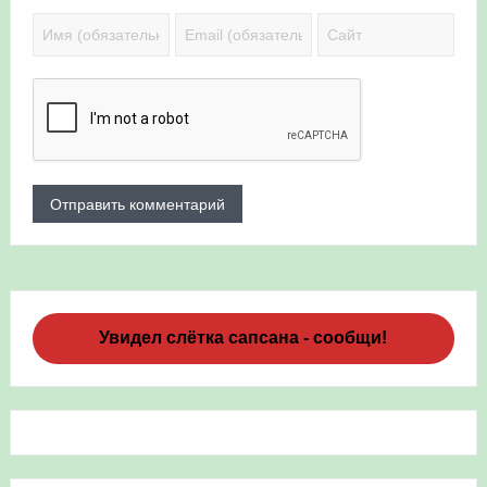
Увидел слётка сапсана - сообщи!