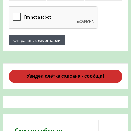
Увидел слётка сапсана - сообщи!
Свежие события