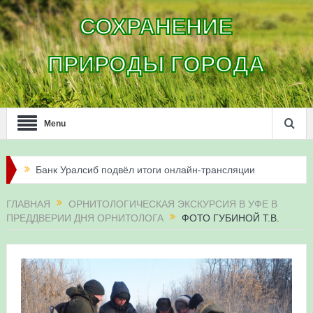
СОХРАНЕНИЕ
ПРИРОДЫ ГОРОДА
Menu
Банк Уралсиб подвёл итоги онлайн-трансляции
жизни сапсанов в Уфе в 2026 году
ГЛАВНАЯ
ОРНИТОЛОГИЧЕСКАЯ ЭКСКУРСИЯ В УФЕ В
ПРЕДДВЕРИИ ДНЯ ОРНИТОЛОГА
ФОТО ГУБИНОЙ Т.В.
Итоги акции «Соловьиные вечера-2026» в
Республике Башкортостан
Три птенца сапсанов Уралсиба получили имена и
кольца