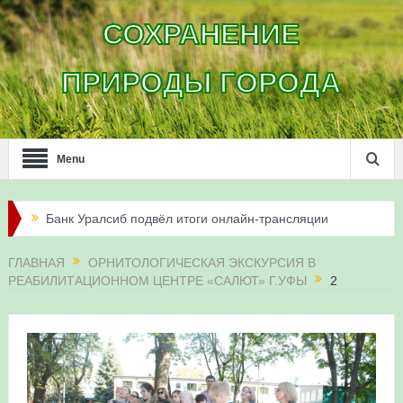
СОХРАНЕНИЕ
ПРИРОДЫ ГОРОДА
Menu
Банк Уралсиб подвёл итоги онлайн-трансляции
жизни сапсанов в Уфе в 2026 году
ГЛАВНАЯ
ОРНИТОЛОГИЧЕСКАЯ ЭКСКУРСИЯ В
РЕАБИЛИТАЦИОННОМ ЦЕНТРЕ «САЛЮТ» Г.УФЫ
2
Итоги акции «Соловьиные вечера-2026» в
Республике Башкортостан
Три птенца сапсанов Уралсиба получили имена и
кольца