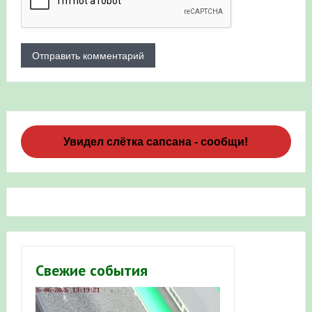
Увидел слётка сапсана - сообщи!
Свежие события